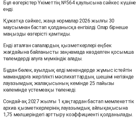
Бұл өзгерістер Үкіметтің №564 қаулысына сәйкес күшіне
енді.
Құжатқа сәйкес, жаңа нормалар 2026 жылғы 30
маусымнан бастап қолданысқа енгізілді. Олар бірнеше
маңызды өзгерісті қамтиды.
Енді аталған салалардың қызметкерлері еңбек
жағдайына байланысты заңнамада көзделген қосымша
төлемдерді алуға мүмкіндік алады.
Бұдан бөлек, ауылдық елді мекендерде жұмыс істейтін
мамандарға жергілікті мәслихаттардың шешімі негізінде
лауазымдық жалақысының кемінде 25 пайызы
көлемінде үстемеақы төленеді.
Сондай-ақ 2027 жылғы 1 қаңтардан бастап мемлекеттік
архив қызметкерлерінің лауазымдық айлықақысына
1,75 мөлшеріндегі арттыру коэффициенті қолданылады.