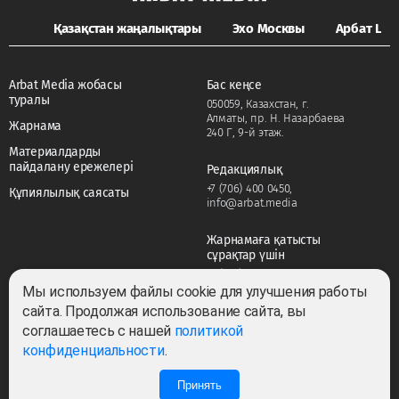
Қазақстан жаңалықтары
Эхо Москвы
Арбат LIFE
Arbat Media жобасы
Бас кеңсе
туралы
050059, Казахстан, г.
Алматы, пр. Н. Назарбаева
Жарнама
240 Г, 9-й этаж.
Материалдарды
пайдалану ережелері
Редакциялық
+7 (706) 400 0450
,
Құпиялылық саясаты
info@arbat.media
Жарнамаға қатысты
сұрақтар үшін
+7 (706) 400 0450
,
adv@arbat.media
Мы используем файлы cookie для улучшения работы
сайта. Продолжая использование сайта, вы
соглашаетесь с нашей
политикой
Тема:
конфиденциальности
.
Принять