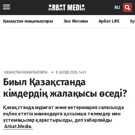
RU
Қазақстан жаңалықтары
Эхо Москвы
Арбат LIFE
Еу
•
ҚАЗАҚСТАН ЖАҢАЛЫҚТАРЫ
8 ШІЛДЕ 2026, 14:23
Биыл Қазақстанда
кімдердің жалақысы өседі?
Қазақстанда мұрағат және ветеринария саласында
еңбек ететін мамандарға қосымша төлемдер мен
үстемақылар қарастырылды, деп хабарлайды
Arbat.Media.