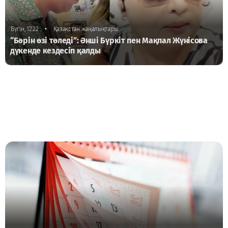
•
Бүгін, 12:22
Қазақстан жаңалықтары
“Бәрін өзі төледі”: Әнші Бүркіт пен Мақпал Жүнісова
дүкенде кездесіп қалды