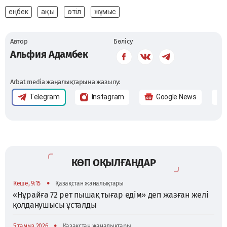
еңбек
ақы
өтіл
жұмыс
Автор
Бөлісу
Альфия Адамбек
Arbat media жаңалықтарына жазылу:
Telegram
Instagram
Google News
КӨП ОҚЫЛҒАНДАР
•
Кеше, 9:15
Қазақстан жаңалықтары
«Нұрайға 72 рет пышақ тығар едім» деп жазған желі
қолданушысы ұсталды
•
5 тамыз 2026
Қазақстан жаңалықтары