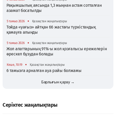
Рақымшылық аясында 1,3 мыңнан астам сотталған
азамат босатылды
•
5 тамыз 2026
Қазақстан жаңалықтары
Тойда «уағыз» айтқан 66 жастағы түркістандық
қамауға алынды
•
5 тамыз 2026
Қазақстан жаңалықтары
Жол апаттарының 91%-ы жол қозғалысы ережелерін
өрескел бұзудан болады
•
Кеше, 10:19
Қазақстан жаңалықтары
6 тамызға арналған ауа райы болжамы
Барлығын қарау →
Серіктес жаңалықтары