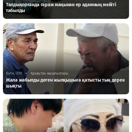
Талдықорғанда гараж маңынан ер адамның мәйіті
табылды
•
Бүгін, 13:10
Қазақстан жаңалықтары
Жала жабылды деген жылқышыға қатысты тың дерек
шықты