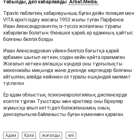
табылды, деп хабарлайды
Arbat.Media.
Tipavlo паблигінің хабарлауынша, бұған дейін полиция мен
VITA ерікті іздеу жасағы 1953 жылы туған Парфенов
Иван Александровичтің із-түссіз жоғалғаны туралы
хабарлаған болатын. Өкінішке қарай, ер адамның қайтыс
болғаны белгілі болды.
Иван Александрович үйінен белгісіз бағытқа қарай
арбамен шығып кеткен, содан кейін қайта оралмаған.
Жоғалып кеткен алғашқы күндері оны тұрғылықты
мекенжайы маңында және дүкенде көргендер болғаны
айтылған, алайда кейіннен ол туралы ешқандай мәлімет
түспеген.
Ер адам облыстық психоневрологиялық диспансерде
есепте тұрған. Туыстары мен еріктілер оны біреулер
жұмысқа алып кетті деп болжағанымен, оның
денсаулығына байланысты бұған күмәнмен қараған.
Адам
Қаза
жоғалды
өлі