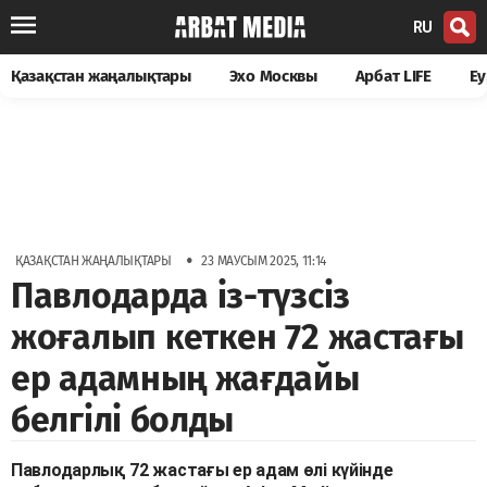
RU
Қазақстан жаңалықтары
Эхо Москвы
Арбат LIFE
Еу
•
ҚАЗАҚСТАН ЖАҢАЛЫҚТАРЫ
23 МАУСЫМ 2025, 11:14
Павлодарда із-түзсіз
жоғалып кеткен 72 жастағы
ер адамның жағдайы
белгілі болды
Павлодарлық 72 жастағы ер адам өлі күйінде