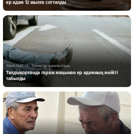
ер адам 12 жылға сотталды
•
Кеше, 14:07
Қазақстан жаңалықтары
Талдықорғанда гараж маңынан ер адамның мәйіті
табылды