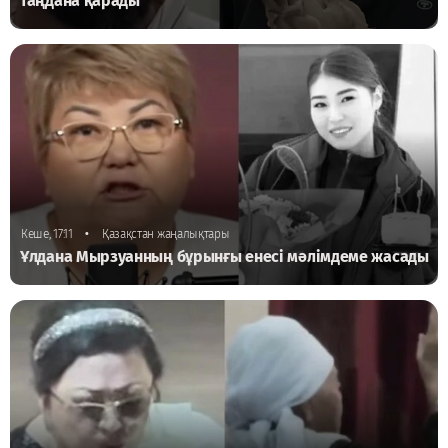
таңдана қарады
•
Кеше, 17:11
Қазақстан жаңалықтары
Ұлдана Мырзуанның бұрынғы енесі мәлімдеме жасады