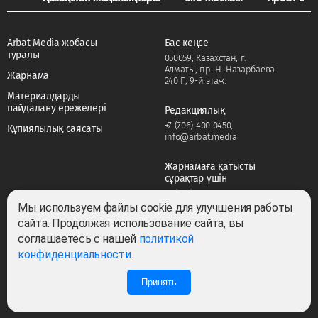
Arbat Media жобасы
Бас кеңсе
туралы
050059, Казахстан, г.
Алматы, пр. Н. Назарбаева
Жарнама
240 Г, 9-й этаж.
Материалдарды
пайдалану ережелері
Редакциялық
+7 (706) 400 0450
,
Құпиялылық саясаты
info@arbat.media
Жарнамаға қатысты
сұрақтар үшін
+7 (706) 400 0450
,
adv@arbat.media
Мы используем файлы cookie для улучшения работы
сайта. Продолжая использование сайта, вы
соглашаетесь с нашей
политикой
Тема:
конфиденциальности
.
Принять
Барлық құқықтар сақталған ©2022-2026. Собственник — ТОО «ARBAT MEDIA
HOLDING». Cвидетельство СМИ №KZ23VPY00045884 от 11.02.2022