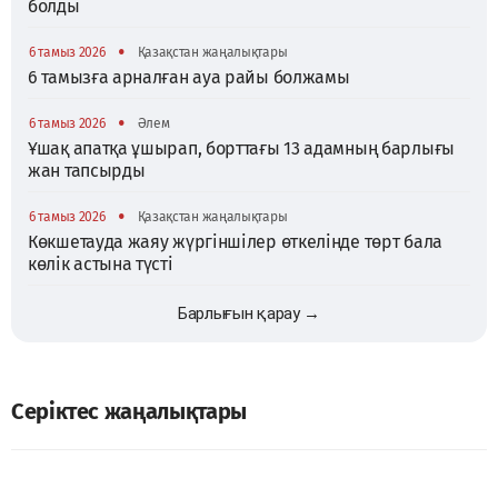
болды
•
6 тамыз 2026
Қазақстан жаңалықтары
6 тамызға арналған ауа райы болжамы
•
6 тамыз 2026
Әлем
Ұшақ апатқа ұшырап, борттағы 13 адамның барлығы
жан тапсырды
•
6 тамыз 2026
Қазақстан жаңалықтары
Көкшетауда жаяу жүргіншілер өткелінде төрт бала
көлік астына түсті
Барлығын қарау →
Серіктес жаңалықтары