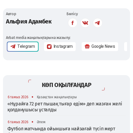
Автор
Бөлісу
Альфия Адамбек
Arbat media жаңалықтарына жазылу:
Telegram
Instagram
Google News
КӨП ОҚЫЛҒАНДАР
•
6 тамыз 2026
Қазақстан жаңалықтары
«Нұрайға 72 рет пышақ тығар едім» деп жазған желі
қолданушысы ұсталды
•
6 тамыз 2026
Әлем
Футбол матчында ойыншыға найзағай түсіп мерт