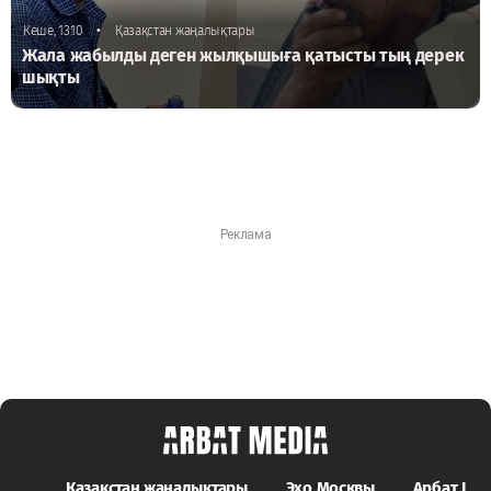
•
Кеше, 13:10
Қазақстан жаңалықтары
Жала жабылды деген жылқышыға қатысты тың дерек
шықты
Қазақстан жаңалықтары
Эхо Москвы
Арбат LIFE