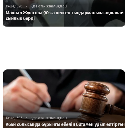
•
Кеше, 16:20
Қазақстан жаңалықтары
Мақпал Жүнісова 90-ға келген тыңдарманына ақшалай
сыйлық берді
•
Кеше, 15:05
Қазақстан жаңалықтары
Абай облысында бұрынғы әйелін битамен ұрып өлтірген