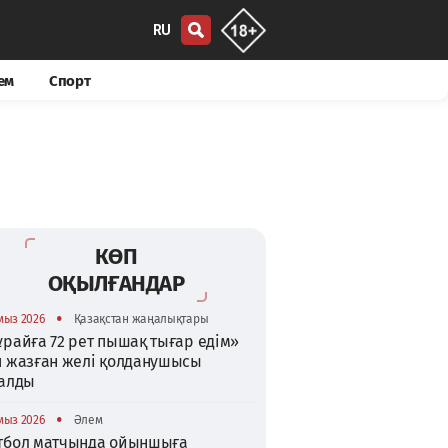
RU
ем
Спорт
КӨП
ОҚЫЛҒАНДАР
•
мыз 2026
Қазақстан жаңалықтары
райға 72 рет пышақ тығар едім»
п жазған желі қолданушысы
талды
•
мыз 2026
Әлем
тбол матчында ойыншыға