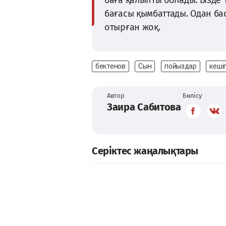
бағасы қымбаттады. Одан ба
отырған жоқ.
бектенов
Сын
пойыздар
кеші
Автор
Бөлісу
Заира Сабитова
Серіктес жаңалықтары