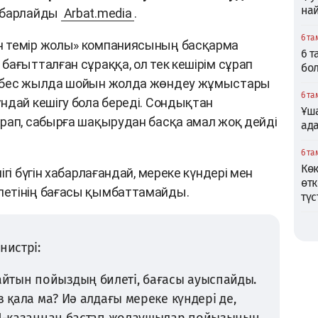
най
хабарлайды
Arbat.media
.
6 та
н темір жолы» компаниясының басқарма
6 
бағытталған сұраққа, ол тек кешірім сұрап
бо
ы бес жылда шойын жолда жөндеу жұмыстары
6 та
ндай кешігу бола береді. Сондықтан
Ұша
рап, сабырға шақырудан басқа амал жоқ дейді
ад
6 та
Кө
гі бүгін хабарлағандай, мереке күндері мен
өтк
летінің бағасы қымбаттамайды.
түс
нистрі:
тын пойыздың билеті, бағасы ауыспайды.
з қала ма? Иә алдағы мереке күндері де,
е 1-қазаннан бастап жолаушылар пойызының