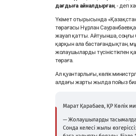
дағдыға айналдырған
, - деп 
Үкімет отырысында «Қазақста
төрағасы Нұрлан Сауранбаевқа 
жауап қатты. Айтуынша, соңғ
қарқын ала бастағандықтан, мұ
жолаушыларды түсіністікпен қа
төраға.
Ал қуантарлығы, көлік министрлі
алдағы жарты жылда пойыз би
Марат Қарабаев, ҚР Көлік ми
— Жолаушыларды тасымалдай
Сонда келесі жылы өзгеріссі
баға қалыпты болады. Бізд