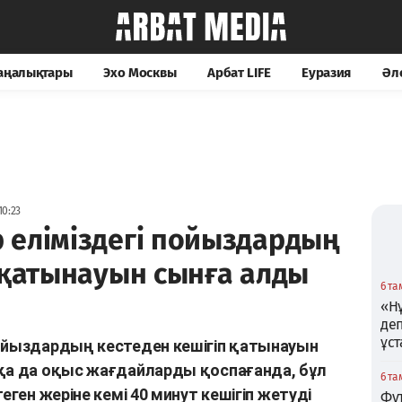
жаңалықтары
Эхо Москвы
Арбат LIFE
Еуразия
Әл
10:23
 еліміздегі пойыздардың
 қатынауын сынға алды
6 та
«Нұ
де
ұс
пойыздардың кестеден кешігіп қатынауын
сқа да оқыс жағдайларды қоспағанда, бұл
6 та
еген жеріне кемі 40 минут кешігіп жетуді
Фу