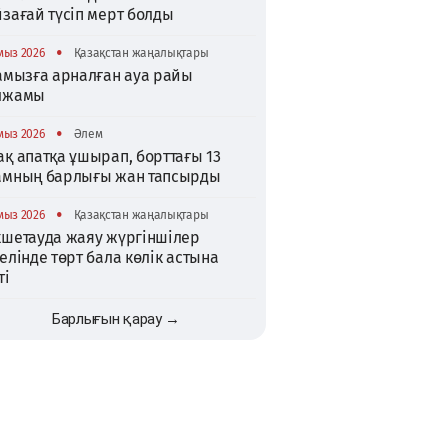
зағай түсіп мерт болды
•
мыз 2026
Қазақстан жаңалықтары
тамызға арналған ауа райы
лжамы
•
мыз 2026
Әлем
қ апатқа ұшырап, борттағы 13
амның барлығы жан тапсырды
•
мыз 2026
Қазақстан жаңалықтары
кшетауда жаяу жүргіншілер
елінде төрт бала көлік астына
ті
Барлығын қарау →