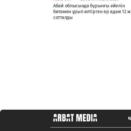
Абай облысында бұрынғы әйелін
битамен ұрып өлтірген ер адам 12 
сотталды
Қ