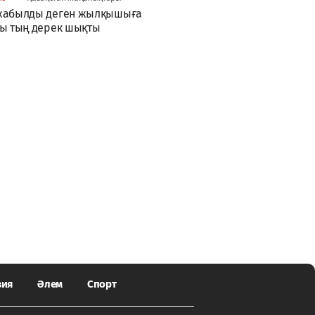
жабылды деген жылқышыға
ы тың дерек шықты
зия
Әлем
Спорт