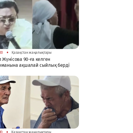
•
20
Қазақстан жаңалықтары
 Жүнісова 90-ға келген
рманына ақшалай сыйлық берді
•
10
Қазақстан жаңалықтары