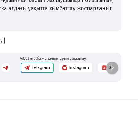
сқа алдағы уақытта қымбаттау жоспарланып
гу
Arbat media жаңалықтарына жазылу:
Telegram
Instagram
Google News