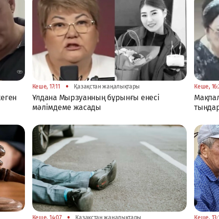
•
Кеше, 17:11
Қазақстан жаңалықтары
Кеше, 16:
жеген
Ұлдана Мырзуанның бұрынғы енесі
Мақпал
мәлімдеме жасады
тыңда
•
Кеше, 14:07
Қазақстан жаңалықтары
Кеше, 13: