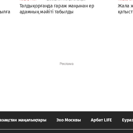
Талдықорғанда гараж маңынан ер
Жала 
жылға
адамның мәйіті табылды
қатыст
азақстан жаңалықтары
Эхо Москвы
Арбат LIFE
Еура