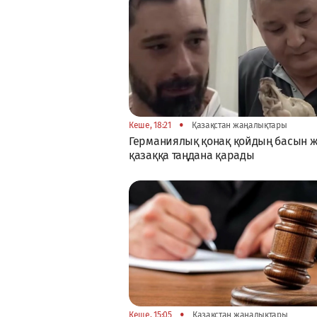
•
Кеше, 18:21
Қазақстан жаңалықтары
Германиялық қонақ қойдың басын 
қазаққа таңдана қарады
•
Кеше, 15:05
Қазақстан жаңалықтары