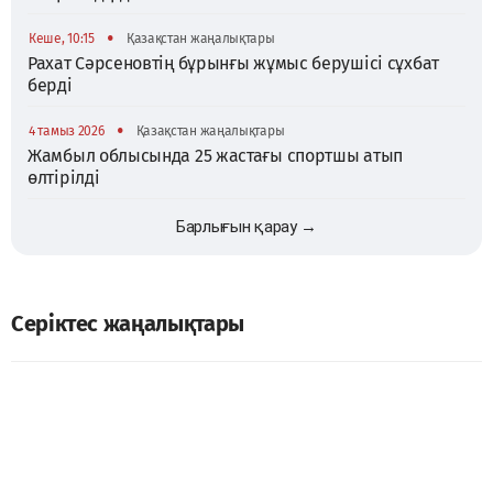
•
Кеше, 10:15
Қазақстан жаңалықтары
Рахат Сәрсеновтің бұрынғы жұмыс берушісі сұхбат
берді
•
4 тамыз 2026
Қазақстан жаңалықтары
Жамбыл облысында 25 жастағы спортшы атып
өлтірілді
Барлығын қарау →
Серіктес жаңалықтары