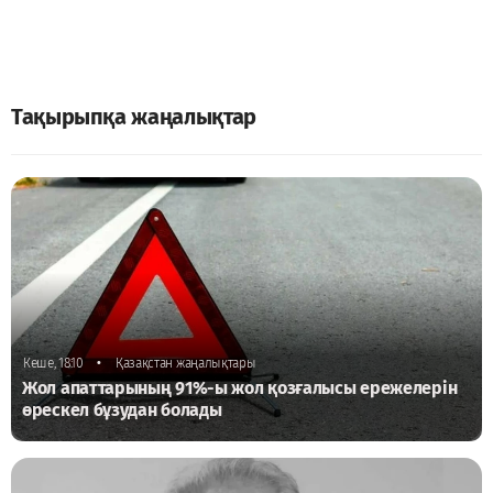
Тақырыпқа жаңалықтар
•
Кеше, 18:10
Қазақстан жаңалықтары
Жол апаттарының 91%-ы жол қозғалысы ережелерін
өрескел бұзудан болады