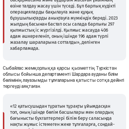
өзіне талдау жасау үшін түседі. Бұл барлық күдікті
операцияларды бақылауға және құқық
бұзушылықтарды анықтауға мүмкіндік береді. 2023
жылдың басынан бастап осы салада барлығы 297
қылмыстық іс жүргізілді. Қылмыс жасауда 406
адам әшкереленіп, оның ішінде 196 адам түрлі
жазалау шараларына сотталды», делінген
хабарламада.
Сыбайлас жемқорлыққа қарсы қызметтің Түркістан
облысы бойынша департаменті Шардара ауданы білім
бөлімінің лауазымды тұлғаларына қатысты сотқа дейінгі
тергеуді аяқтаған.
«12 қатысушыдан тұратын тұрақты ұйымдасқан
топ, оның ішінде бөлім басшылары мен олардың
бағынысты бухгалтерлері білім беру саласында
нақты жұмыс істемеген жеке тұлғаларға, сондай-