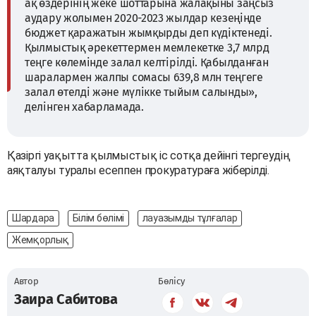
ақ өздерінің жеке шоттарына жалақыны заңсыз
аудару жолымен 2020-2023 жылдар кезеңінде
бюджет қаражатын жымқырды деп күдіктенеді.
Қылмыстық әрекеттермен мемлекетке 3,7 млрд
теңге көлемінде залал келтірілді. Қабылданған
шаралармен жалпы сомасы 639,8 млн теңгеге
залал өтелді және мүлікке тыйым салынды»,
делінген хабарламада.
Қазіргі уақытта қылмыстық іс сотқа дейінгі тергеудің
аяқталуы туралы есеппен прокуратураға жіберілді.
Шардара
Білім бөлімі
лауазымды тұлғалар
Жемқорлық
Автор
Бөлісу
Заира Сабитова