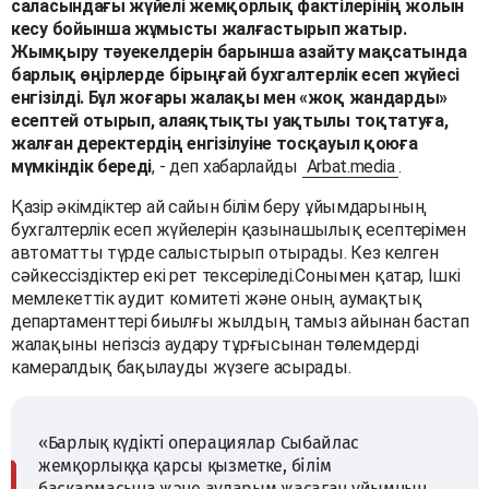
саласындағы жүйелі жемқорлық фактілерінің жолын
кесу бойынша жұмысты жалғастырып жатыр.
Жымқыру тәуекелдерін барынша азайту мақсатында
барлық өңірлерде бірыңғай бухгалтерлік есеп жүйесі
енгізілді. Бұл жоғары жалақы мен «жоқ жандарды»
есептей отырып, алаяқтықты уақтылы тоқтатуға,
жалған деректердің енгізілуіне тосқауыл қоюға
мүмкіндік береді
, - деп хабарлайды
Arbat.media
.
Қазір әкімдіктер ай сайын білім беру ұйымдарының
бухгалтерлік есеп жүйелерін қазынашылық есептерімен
автоматты түрде салыстырып отырады. Кез келген
сәйкессіздіктер екі рет тексеріледі.Сонымен қатар, Ішкі
мемлекеттік аудит комитеті және оның аумақтық
департаменттері биылғы жылдың тамыз айынан бастап
жалақыны негізсіз аудару тұрғысынан төлемдерді
камералдық бақылауды жүзеге асырады.
«Барлық күдікті операциялар Сыбайлас
жемқорлыққа қарсы қызметке, білім
басқармасына және аударым жасаған ұйымның