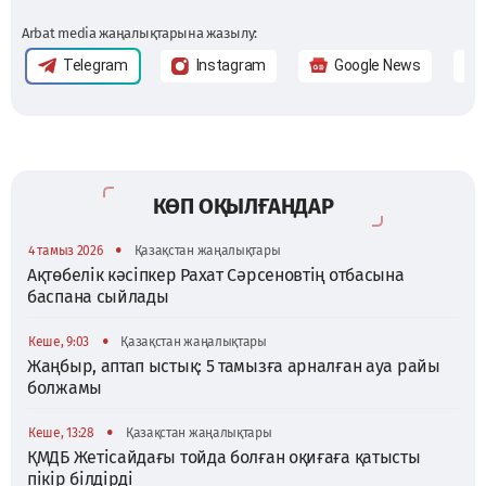
Arbat media жаңалықтарына жазылу:
Telegram
Instagram
Google News
КӨП ОҚЫЛҒАНДАР
•
4 тамыз 2026
Қазақстан жаңалықтары
Ақтөбелік кәсіпкер Рахат Сәрсеновтің отбасына
баспана сыйлады
•
Кеше, 9:03
Қазақстан жаңалықтары
Жаңбыр, аптап ыстық: 5 тамызға арналған ауа райы
болжамы
•
Кеше, 13:28
Қазақстан жаңалықтары
ҚМДБ Жетісайдағы тойда болған оқиғаға қатысты
пікір білдірді