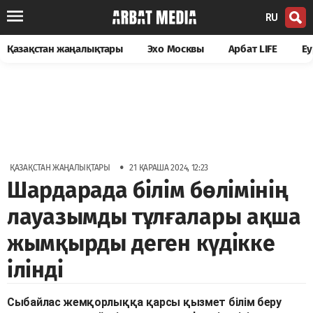
RU
Қазақстан жаңалықтары
Эхо Москвы
Арбат LIFE
Еу
•
ҚАЗАҚСТАН ЖАҢАЛЫҚТАРЫ
21 ҚАРАША 2024, 12:23
Шардарада білім бөлімінің
лауазымды тұлғалары ақша
жымқырды деген күдікке
ілінді
Сыбайлас жемқорлыққа қарсы қызмет білім беру