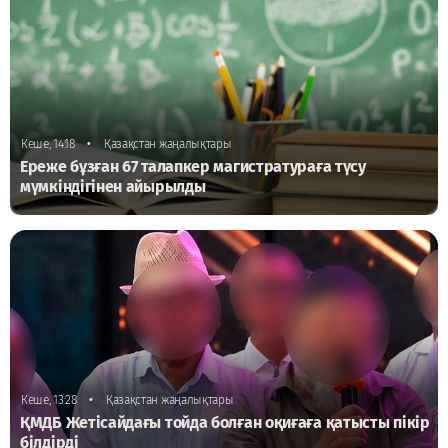
•
Кеше, 14:18
Қазақстан жаңалықтары
Ереже бұзған 67 талапкер магистратураға түсу
мүмкіндігінен айырылды
•
Кеше, 13:28
Қазақстан жаңалықтары
ҚМДБ Жетісайдағы тойда болған оқиғаға қатысты пікір
білдірді