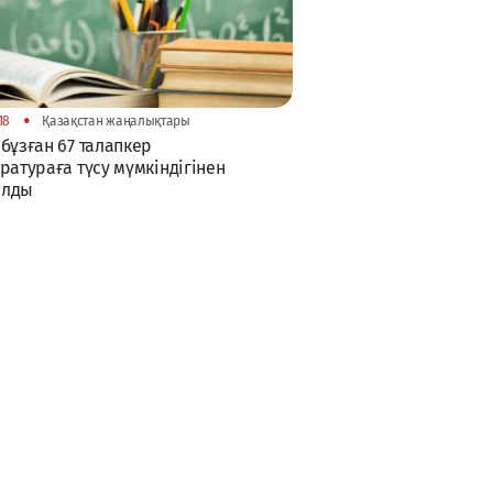
•
18
Қазақстан жаңалықтары
бұзған 67 талапкер
ратураға түсу мүмкіндігінен
лды