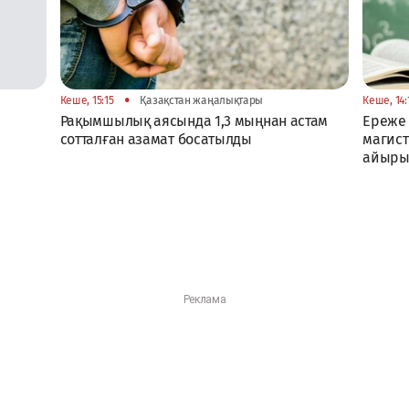
•
Кеше, 15:15
Қазақстан жаңалықтары
Кеше, 14:
Рақымшылық аясында 1,3 мыңнан астам
Ереже 
сотталған азамат босатылды
магист
айыры