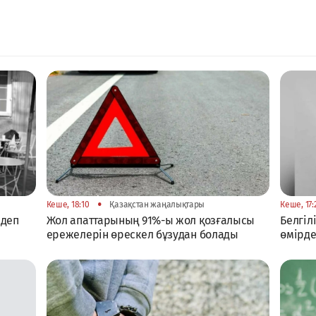
•
Кеше, 18:10
Қазақстан жаңалықтары
Кеше, 17:
 деп
Жол апаттарының 91%-ы жол қозғалысы
Белгіл
ережелерін өрескел бұзудан болады
өмірде