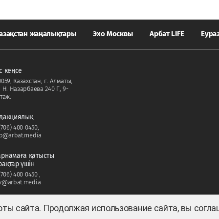
азақстан жаңалықтары
Эхо Москвы
Арбат LIFE
Еура
с кеңсе
059, Казахстан, г. Алматы,
. Н. Назарбаева 240 Г, 9-
таж.
дакциялық
(706) 400 0450
,
fo@arbat.media
рнамаға қатысты
рақтар үшін
(706) 400 0450
,
v@arbat.media
оты сайта. Продолжая использование сайта, вы согл