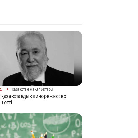
•
20
Қазақстан жаңалықтары
і қазақстандық кинорежиссер
н өтті