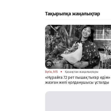
Тақырыпқа жаңалықтар
•
Бүгін, 9:15
Қазақстан жаңалықтары
«Нұрайға 72 рет пышақ тығар едім»
жазған желі қолданушысы ұсталды