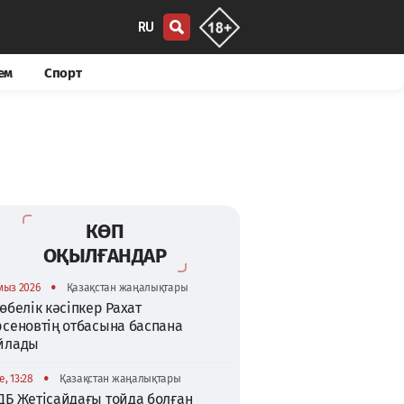
RU
ем
Спорт
КӨП
ОҚЫЛҒАНДАР
•
мыз 2026
Қазақстан жаңалықтары
өбелік кәсіпкер Рахат
рсеновтің отбасына баспана
йлады
•
, 13:28
Қазақстан жаңалықтары
ДБ Жетісайдағы тойда болған