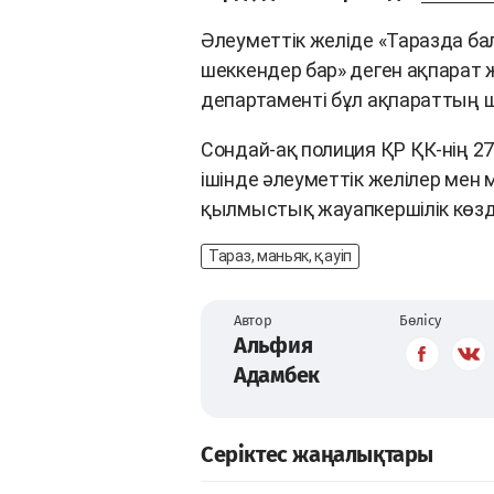
Әлеуметтік желіде «Таразда ба
шеккендер бар» деген ақпарат
департаменті бұл ақпараттың
Сондай-ақ полиция ҚР ҚК-нің 2
ішінде әлеуметтік желілер ме
қылмыстық жауапкершілік көзде
Тараз, маньяк, қауіп
Автор
Бөлісу
Альфия
Адамбек
Серіктес жаңалықтары