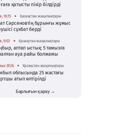
ғаға қатысты пікір білдірді
•
, 10:15
Қазақстан жаңалықтары
хат Сәрсеновтің бұрынғы жұмыс
ушісі сұхбат берді
•
, 9:03
Қазақстан жаңалықтары
быр, аптап ыстық: 5 тамызға
налған ауа райы болжамы
•
мыз 2026
Қазақстан жаңалықтары
мбыл облысында 25 жастағы
ртшы атып өлтірілді
Барлығын қарау →
TikTok