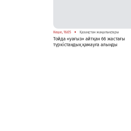
•
Кеше, 16:05
Қазақстан жаңалықтары
Тойда «уағыз» айтқан 66 жастағы
түркістандық қамауға алынды