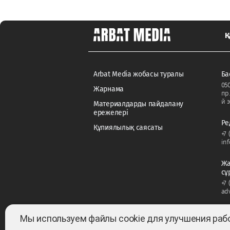
Қ
Arbat Media жобасы туралы
Ба
050
Жарнама
пр
й э
Материалдарды пайдалану
ережелері
Ре
Құпиялылық саясаты
+7 
in
Жа
сұ
+7 
ad
Мы используем файлы cookie для улучшения раб