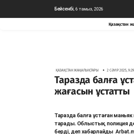
Бейсенбі
, 6 тамыз, 2026
Қазақстан 
•
ҚАЗАҚСТАН ЖАҢАЛЫҚТАРЫ
2 СӘУІР 2025, 9:2
Таразда балға ұс
жағасын ұстатты
Таразда балға ұстаған маньяк
тарады. Облыстық полиция де
берді, деп хабарлайды
Arbat.m