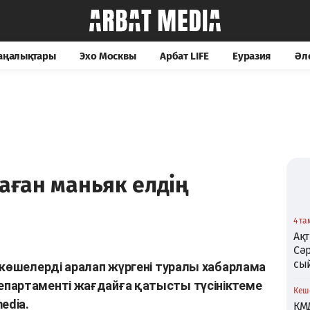
жаңалықтары
Эхо Москвы
Арбат LIFE
Еуразия
Әл
9
таған маньяк елдің
4 та
Ақт
Сә
сы
 көшелерді аралап жүргені туралы хабарлама
партаменті жағдайға қатысты түсініктеме
Кеше
edia.
ҚМ