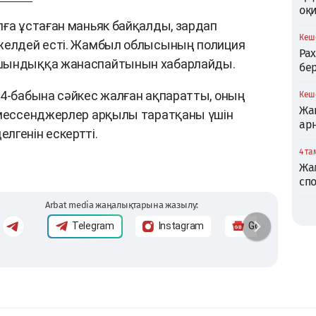
оқи
лға ұстаған маньяк байқалды, зардап
Кеше
 желдей есті. Жамбыл облысының полиция
Ра
 шындыққа жанаспайтынын хабарлайды.
бер
74-бабына сәйкес жалған ақпаратты, оның
Кеше
Жаң
н мессенджерлер арқылы таратқаны үшін
ар
лгенін ескертті.
4 та
Жа
спо
Arbat media жаңалықтарына жазылу:
Telegram
Instagram
Google News