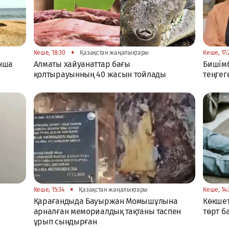
•
Кеше, 18:30
Қазақстан жаңалықтары
Кеше, 17:
ынша
Алматы хайуанаттар бағы
Бишімб
қолтырауынның 40 жасын тойлады
теңгег
•
Кеше, 15:34
Қазақстан жаңалықтары
Кеше, 14:
Қарағандыда Бауыржан Момышұлына
Көкшет
арналған мемориалдық тақтаны таспен
төрт б
ұрып сындырған