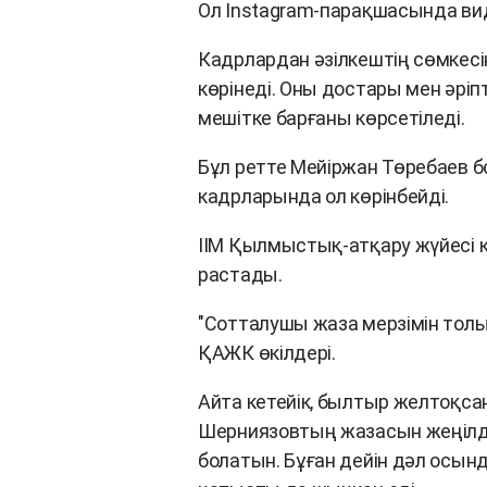
Ол Instagram-парақшасында ви
Кадрлардан әзілкештің сөмкесі
көрінеді. Оны достары мен әріп
мешітке барғаны көрсетіледі.
Бұл ретте Мейіржан Төребаев б
кадрларында ол көрінбейді.
ІІМ Қылмыстық-атқару жүйесі к
растады.
"Сотталушы жаза мерзімін толы
ҚАЖК өкілдері.
Айта кетейік, былтыр желтоқса
Шерниязовтың жазасын жеңілде
болатын. Бұған дейін дәл осын