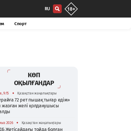
RU
ем
Спорт
КӨП
ОҚЫЛҒАНДАР
•
, 9:15
Қазақстан жаңалықтары
райға 72 рет пышақ тығар едім»
п жазған желі қолданушысы
талды
•
мыз 2026
Қазақстан жаңалықтары
ДБ Жетісайдағы тойда болған