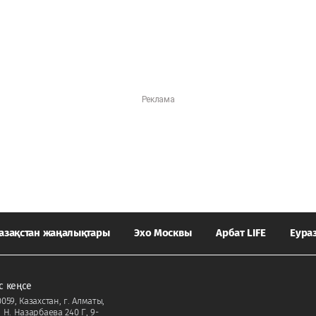
азақстан жаңалықтары
Эхо Москвы
Арбат LIFE
Еура
с кеңсе
059, Казахстан, г. Алматы,
. Н. Назарбаева 240 Г, 9-