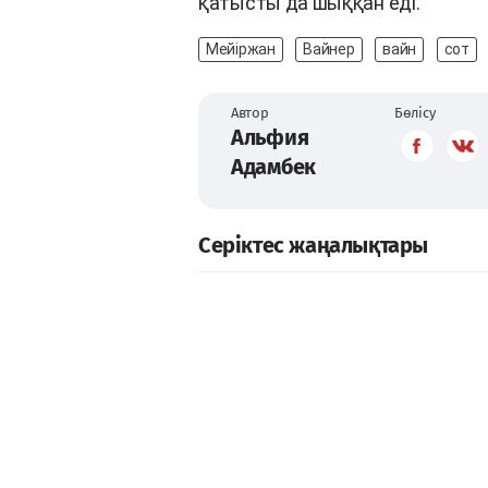
қатысты да шыққан еді.
Мейіржан
Вайнер
вайн
сот
Автор
Бөлісу
Альфия
Адамбек
Серіктес жаңалықтары