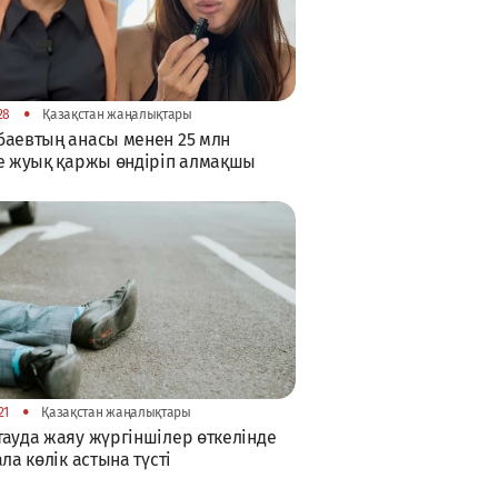
•
28
Қазақстан жаңалықтары
аевтың анасы менен 25 млн
е жуық қаржы өндіріп алмақшы
•
21
Қазақстан жаңалықтары
ауда жаяу жүргіншілер өткелінде
ала көлік астына түсті