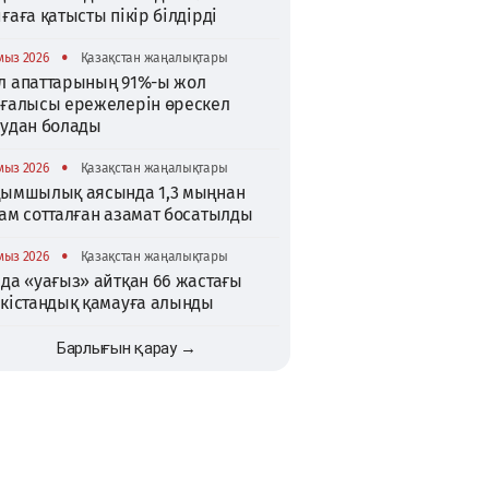
ғаға қатысты пікір білдірді
•
мыз 2026
Қазақстан жаңалықтары
л апаттарының 91%-ы жол
зғалысы ережелерін өрескел
зудан болады
•
мыз 2026
Қазақстан жаңалықтары
қымшылық аясында 1,3 мыңнан
ам сотталған азамат босатылды
•
мыз 2026
Қазақстан жаңалықтары
да «уағыз» айтқан 66 жастағы
ркістандық қамауға алынды
Барлығын қарау →