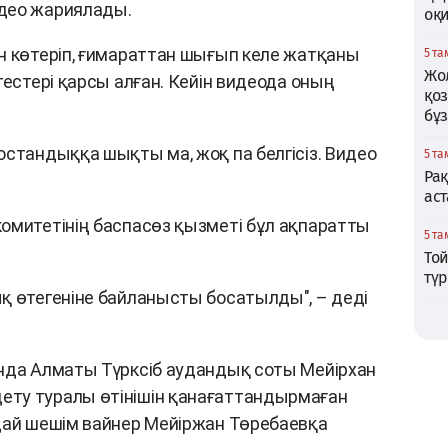
део жариялады.
оқи
н көтеріп, ғимараттан шығып келе жатқаны
5 та
Жо
тестері қарсы алған. Кейін видеода оның
қо
бұ
остандыққа шықты ма, жоқ па белгісіз. Видео
5 та
Ра
аст
омитетінің баспасөз қызметі бұл ақпаратты
5 та
Той
тү
қ өтегеніне байланысты босатылды", – деді
нда Алматы Түрксіб аудандық соты Мейірхан
ту туралы өтінішін қанағаттандырмаған
дай шешім вайнер Мейіржан Төребаевқа