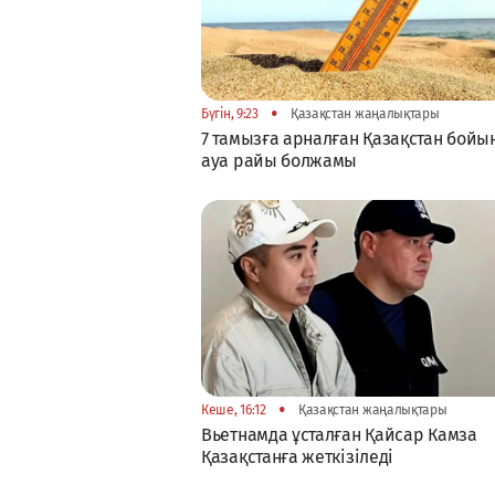
•
Бүгін, 9:23
Қазақстан жаңалықтары
7 тамызға арналған Қазақстан бой
ауа райы болжамы
•
Кеше, 16:12
Қазақстан жаңалықтары
Вьетнамда ұсталған Қайсар Камза
Қазақстанға жеткізіледі