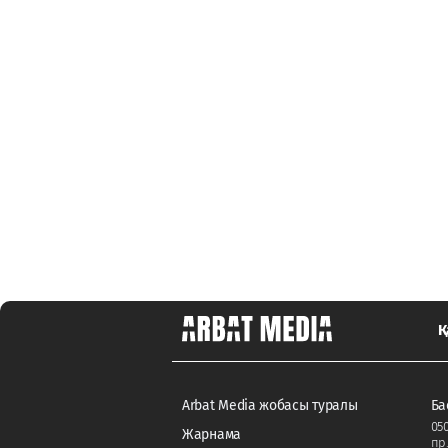
Қ
Arbat Media жобасы туралы
Ба
050
Жарнама
пр