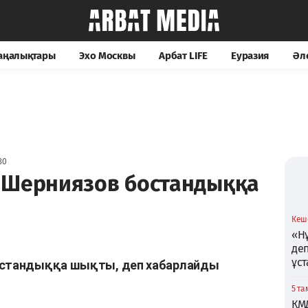
жаңалықтары
Эхо Москвы
Арбат LIFE
Еуразия
Әл
30
 Шерниязов бостандыққа
Кеше
«Нұ
де
ұс
бостандыққа шықты, деп хабарлайды
5 та
ҚМ