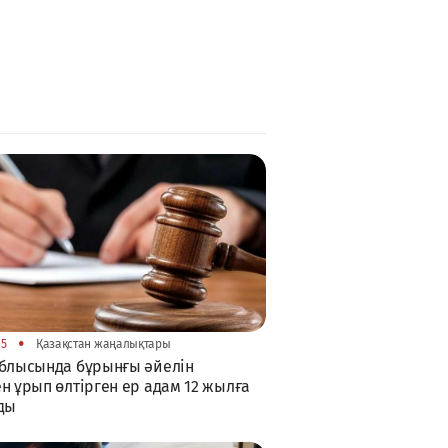
•
05
Қазақстан жаңалықтары
блысында бұрынғы әйелін
н ұрып өлтірген ер адам 12 жылға
ды