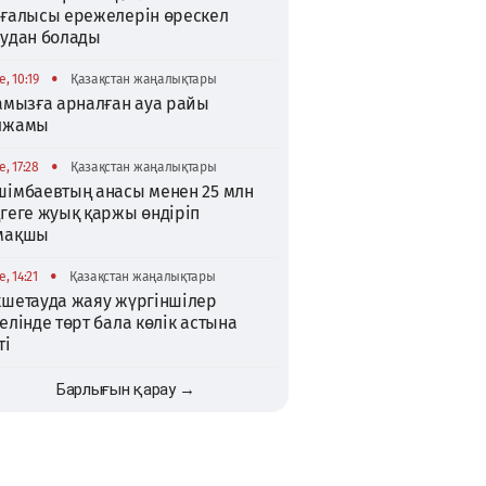
зғалысы ережелерін өрескел
зудан болады
•
, 10:19
Қазақстан жаңалықтары
тамызға арналған ауа райы
лжамы
•
, 17:28
Қазақстан жаңалықтары
шімбаевтың анасы менен 25 млн
ңгеге жуық қаржы өндіріп
мақшы
•
, 14:21
Қазақстан жаңалықтары
кшетауда жаяу жүргіншілер
елінде төрт бала көлік астына
ті
Барлығын қарау →
TikTok