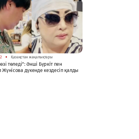
•
22
Қазақстан жаңалықтары
өзі төледі”: Әнші Бүркіт пен
 Жүнісова дүкенде кездесіп қалды