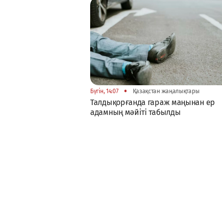
•
Бүгін, 14:07
Қазақстан жаңалықтары
Талдықорғанда гараж маңынан ер
адамның мәйіті табылды