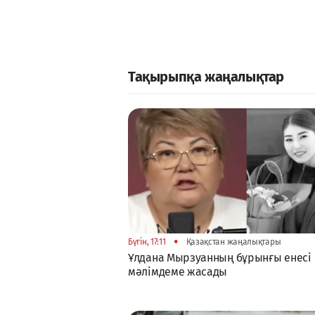
Тақырыпқа жаңалықтар
•
Бүгін, 17:11
Қазақстан жаңалықтары
Ұлдана Мырзуанның бұрынғы енесі
мәлімдеме жасады