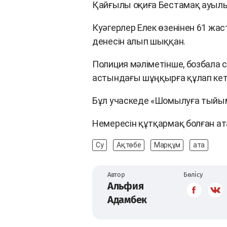
Қайғылы оқиға Бестамақ ауылы
Куәгерлер Елек өзенінен 61 жа
денесін алып шыққан.
Полиция мәліметінше, бозбала с
астындағы шұңқырға құлап кет
Бұл учаскеде «Шомылуға тыйым
Немересін құтқармақ болған атас
Су
Ақтөбе
Марқұм
ата
Автор
Бөлісу
Альфия
Адамбек