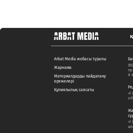
Қ
Arbat Media жобасы туралы
Ба
050
Жарнама
пр
й э
Материалдарды пайдалану
ережелері
Ре
Құпиялылық саясаты
+7 
in
Жа
сұ
+7 
ad