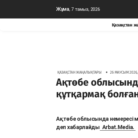
Жұма
, 7 тамыз, 2026
Қазақстан 
•
ҚАЗАҚСТАН ЖАҢАЛЫҚТАРЫ
26 МАУСЫМ 2026, 
Ақтөбе облысынд
құтқармақ болған 
Ақтөбе облысында немересі ме
деп хабарлайды
Arbat.Media.