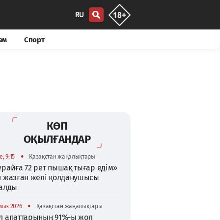
RU
ем
Спорт
КӨП
ОҚЫЛҒАНДАР
•
, 9:15
Қазақстан жаңалықтары
райға 72 рет пышақ тығар едім»
п жазған желі қолданушысы
талды
•
мыз 2026
Қазақстан жаңалықтары
л апаттарының 91%-ы жол