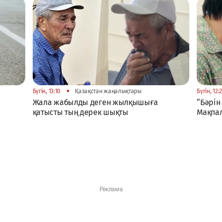
•
Бүгін, 13:10
Қазақстан жаңалықтары
Бүгін, 12:
Жала жабылды деген жылқышыға
“Бәрін 
қатысты тың дерек шықты
Мақпал