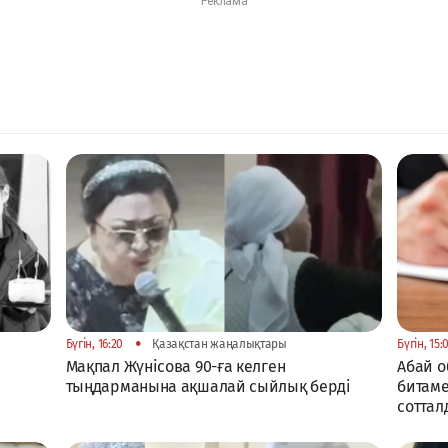
•
Бүгін, 16:20
Қазақстан жаңалықтары
Бүгін, 15:
Мақпал Жүнісова 90-ға келген
Абай о
тыңдарманына ақшалай сыйлық берді
битаме
соттал