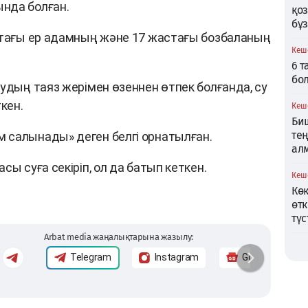
нда болған.
қо
бұ
стағы ер адамның және 17 жастағы бозбаланың
Кеше
6 
бо
удың таяз жерімен өзеннен өтпек болғанда, су
кен.
Кеше
Би
те
 салынады» деген белгі орнатылған.
ал
ы суға секіріп, ол да батып кеткен.
Кеше
Кө
өтк
түс
Arbat media жаңалықтарына жазылу:
Telegram
Instagram
Google News