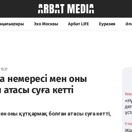
жаңалықтары
Эхо Москвы
Арбат LIFE
Еуразия
Әл
13:21
а немересі мен оны
атасы суға кетті
Кеше
«Нұ
де
ұс
н оны құтқармақ болған атасы суға кетті,
5 та
Жо