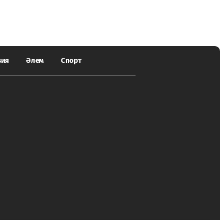
зия
Әлем
Спорт