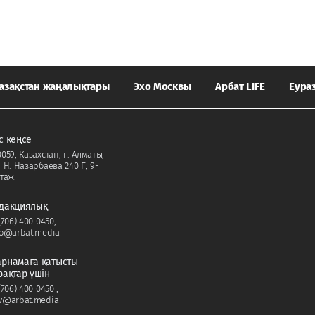
азақстан жаңалықтары
Эхо Москвы
Арбат LIFE
Еура
с кеңсе
059, Казахстан, г. Алматы,
. Н. Назарбаева 240 Г, 9-
таж.
дакциялық
(706) 400 0450
,
fo@arbat.media
рнамаға қатысты
рақтар үшін
(706) 400 0450
,
v@arbat.media