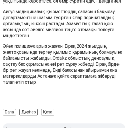
уақытында көрсетілсе, ол өмір сүретін еді», - дейді әйел.
Айгүл медициналық қызметтердің сапасын бақылау
департаментіне шағым түсірген. Олар перинаталдық
орталықтың кінәсін растады. Азаматтық талап қою
аясында сот әйелге миллион теңге өтемақы төлеуге
міндеттеген.
Әйел полицияға арыз жазған. Бірақ 2024 жылдың
желтоқсанында тергеу қылмыс құрамының болмауына
байланысты жабылды. Orda.kz облыстық денсаулық
сақтау басқармасына екі рет сұрау жіберді. Бірақ бірде-
бір рет жауап келмедң. Енді баласынан айырылған ана
материалдарды Астанаға қайта сараптамаға жіберуді
талап етіп отыр.
Бала
Дәрігер
Қаза