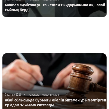
Мақпал Жүнісова 90-ға келген тыңдарманына ақшалай
сыйлық берді
•
7 тамыз 2026
Қазақстан жаңалықтары
Абай облысында бұрынғы әйелін битамен ұрып өлтірген
ер адам 12 жылға сотталды