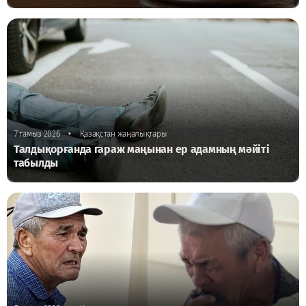
•
7 тамыз 2026
Қазақстан жаңалықтары
Талдықорғанда гараж маңынан ер адамның мәйіті
табылды