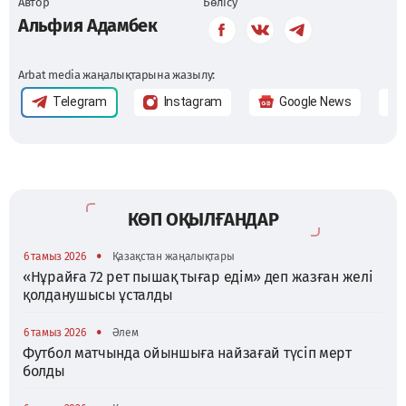
Автор
Бөлісу
Альфия Адамбек
Arbat media жаңалықтарына жазылу:
Telegram
Instagram
Google News
КӨП ОҚЫЛҒАНДАР
•
6 тамыз 2026
Қазақстан жаңалықтары
«Нұрайға 72 рет пышақ тығар едім» деп жазған желі
қолданушысы ұсталды
•
6 тамыз 2026
Әлем
Футбол матчында ойыншыға найзағай түсіп мерт
болды