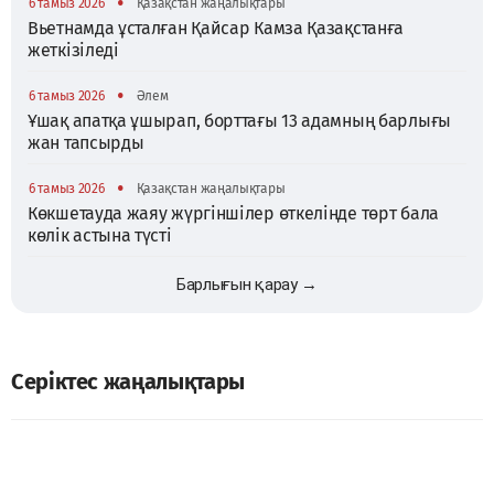
•
6 тамыз 2026
Қазақстан жаңалықтары
Вьетнамда ұсталған Қайсар Камза Қазақстанға
жеткізіледі
•
6 тамыз 2026
Әлем
Ұшақ апатқа ұшырап, борттағы 13 адамның барлығы
жан тапсырды
•
6 тамыз 2026
Қазақстан жаңалықтары
Көкшетауда жаяу жүргіншілер өткелінде төрт бала
көлік астына түсті
Барлығын қарау →
Серіктес жаңалықтары