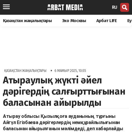
RU
Қазақстан жаңалықтары
Эхо Москвы
Арбат LIFE
Еу
•
ҚАЗАҚСТАН ЖАҢАЛЫҚТАРЫ
6 МАМЫР 2025, 10:55
Атыраулық жүкті әйел
дәрігердің салғырттығынан
баласынан айырылды
Атырау облысы Қызылқоға ауданының тұрғыны
Айгүл Егізбаева дәрігерлердің немқұрайлылығынан
баласынан айырылғанын мәлімдеді, деп хабарлайды