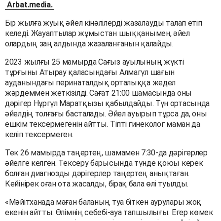
Arbat.media.
Бір жылға жуық әйел кінәлілерді жазалауды талап етіп
келеді. Жауаптылар жұмыстан шыққанымен, әйел
олардың заң алдында жазаланғанын қалайды.
2023 жылғы 25 мамырда Сағыз ауылының жүкті
тұрғыны Атырау қаласындағы Алмагүл шағын
ауданындағы перинаталдық орталыққа жедел
жәрдеммен жеткізілді. Сағат 21:00 шамасында оны
дәрігер Нұргүл Маратқызы қабылдайды. Түн ортасында
әйелдің толғағы басталады. Әйел ауырып тұрса да, оны
ешкім тексермегенін айтты. Тіпті гинеколог маман да
келіп тексермеген.
Тек 26 мамырда таңертең, шамамен 7:30-да дәрігерлер
әйелге келген. Тексеру барысында түнде қоюы керек
болған диагнозды дәрігерлер таңертең анықтаған.
Кейінірек оған ота жасалды, бірақ бала өлі туылды.
«Мәйітханада маған баланың туа біткен аурулары жоқ
екенін айтты. Өлімнің себебі-ауа тапшылығы. Егер көмек