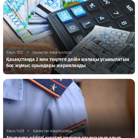
•
Кеше, 15:10
Қазақстан жаңалықтары
Қазақстанда 2 млн теңгеге дейін жалақы ұсынылатын
бос жұмыс орындары жарияланды
•
Кеше, 14:08
Қазақстан жаңалықтары
Атырауда жігітті күштеп көлікке отырғызып алып