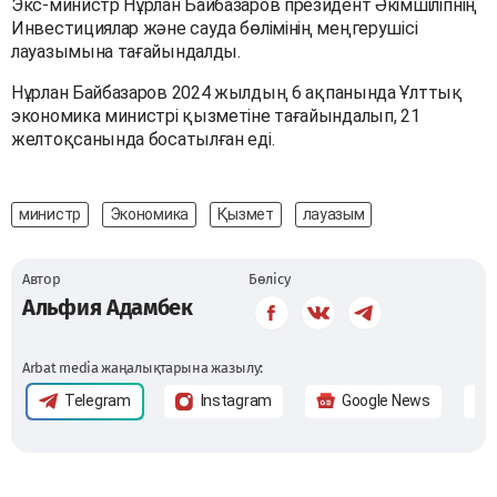
Экс-министр Нұрлан Байбазаров президент Әкімшілігінің
Инвестициялар және сауда бөлімінің меңгерушісі
лауазымына тағайындалды.
Нұрлан Байбазаров 2024 жылдың 6 ақпанында Ұлттық
экономика министрі қызметіне тағайындалып, 21
желтоқсанында босатылған еді.
министр
Экономика
Қызмет
лауазым
Автор
Бөлісу
Альфия Адамбек
Arbat media жаңалықтарына жазылу:
Telegram
Instagram
Google News