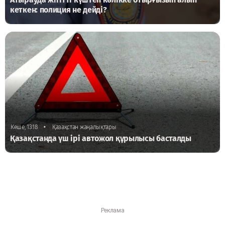
кеткен: полиция не дейді?
•
Кеше, 13:18
Қазақстан жаңалықтары
Қазақстанда үш ірі автожол құрылысы басталды