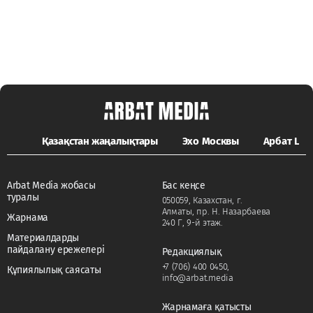
Қазақстан жаңалықтары
Эхо Москвы
Арбат LIFE
Arbat Media жобасы
Бас кеңсе
туралы
050059, Казахстан, г.
Алматы, пр. Н. Назарбаева
Жарнама
240 Г, 9-й этаж.
Материалдарды
пайдалану ережелері
Редакциялық
+7 (706) 400 0450
,
Құпиялылық саясаты
info@arbat.media
Жарнамаға қатысты