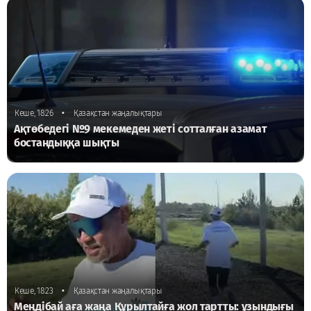
•
Кеше, 18:26
Қазақстан жаңалықтары
Ақтөбедегі №9 мекемеден жеті сотталған азамат
бостандыққа шықты
•
Кеше, 18:23
Қазақстан жаңалықтары
Меңдібай аға жаңа Құрылтайға жол тартты: ұзындығы