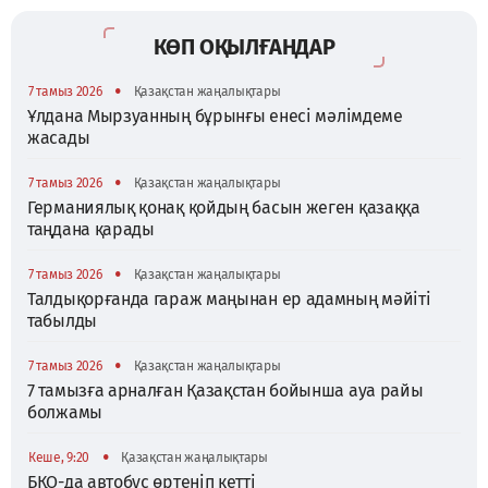
КӨП ОҚЫЛҒАНДАР
•
7 тамыз 2026
Қазақстан жаңалықтары
Ұлдана Мырзуанның бұрынғы енесі мәлімдеме
жасады
•
7 тамыз 2026
Қазақстан жаңалықтары
Германиялық қонақ қойдың басын жеген қазаққа
таңдана қарады
•
7 тамыз 2026
Қазақстан жаңалықтары
Талдықорғанда гараж маңынан ер адамның мәйіті
табылды
•
7 тамыз 2026
Қазақстан жаңалықтары
7 тамызға арналған Қазақстан бойынша ауа райы
болжамы
•
Кеше, 9:20
Қазақстан жаңалықтары
БҚО-да автобус өртеніп кетті