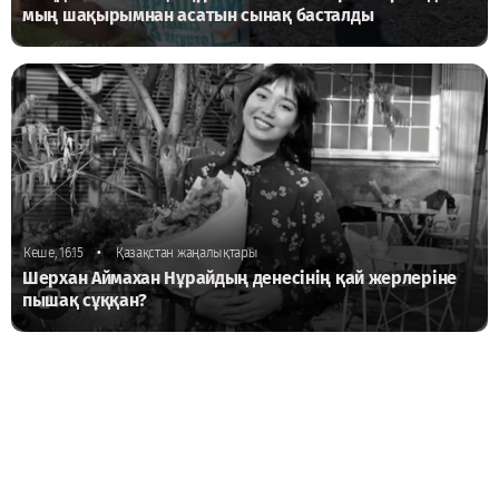
мың шақырымнан асатын сынақ басталды
•
Кеше, 16:15
Қазақстан жаңалықтары
Шерхан Аймахан Нұрайдың денесінің қай жерлеріне
пышақ сұққан?