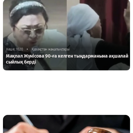
•
Кеше, 16:20
Қазақстан жаңалықтары
Мақпал Жүнісова 90-ға келген тыңдарманына ақшалай
сыйлық берді