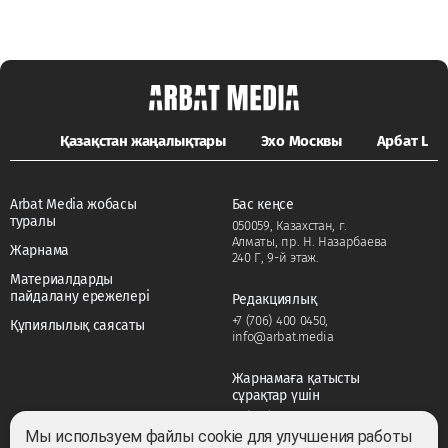
Қазақстан жаңалықтары
Эхо Москвы
Арбат LIFE
Arbat Media жобасы
Бас кеңсе
туралы
050059, Казахстан, г.
Алматы, пр. Н. Назарбаева
Жарнама
240 Г, 9-й этаж.
Материалдарды
пайдалану ережелері
Редакциялық
+7 (706) 400 0450
,
Құпиялылық саясаты
info@arbat.media
Жарнамаға қатысты
сұрақтар үшін
+7 (706) 400 0450
,
adv@arbat.media
Мы используем файлы cookie для улучшения работы