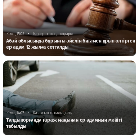
•
Кеше, 15:05
Қазақстан жаңалықтары
Абай облысында бұрынғы әйелін битамен ұрып өлтірген
ер адам 12 жылға сотталды
•
Кеше, 14:07
Қазақстан жаңалықтары
Талдықорғанда гараж маңынан ер адамның мәйіті
табылды