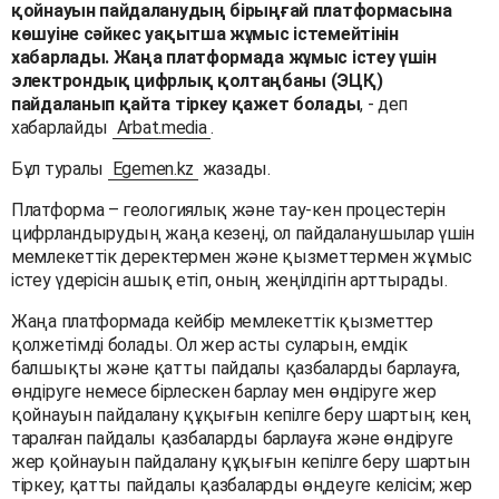
қойнауын пайдаланудың бірыңғай платформасына
көшуіне сәйкес уақытша жұмыс істемейтінін
хабарлады. Жаңа платформада жұмыс істеу үшін
электрондық цифрлық қолтаңбаны (ЭЦҚ)
пайдаланып қайта тіркеу қажет болады
, - деп
хабарлайды
Arbat.media
.
Бұл туралы
Egemen.kz
жазады.
Платформа – геологиялық және тау-кен процестерін
цифрландырудың жаңа кезеңі, ол пайдаланушылар үшін
мемлекеттік деректермен және қызметтермен жұмыс
істеу үдерісін ашық етіп, оның жеңілдігін арттырады.
Жаңа платформада кейбір мемлекеттік қызметтер
қолжетімді болады. Ол жер асты суларын, емдік
балшықты және қатты пайдалы қазбаларды барлауға,
өндіруге немесе бірлескен барлау мен өндіруге жер
қойнауын пайдалану құқығын кепілге беру шартын; кең
таралған пайдалы қазбаларды барлауға және өндіруге
жер қойнауын пайдалану құқығын кепілге беру шартын
тіркеу; қатты пайдалы қазбаларды өңдеуге келісім; жер