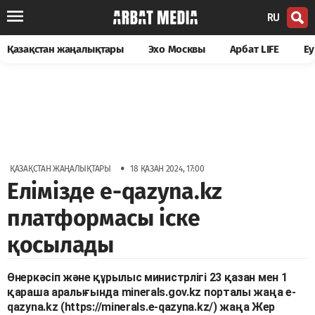
RU
Қазақстан жаңалықтары
Эхо Москвы
Арбат LIFE
Еу
•
ҚАЗАҚСТАН ЖАҢАЛЫҚТАРЫ
18 ҚАЗАН 2024, 17:00
Елімізде e-qazyna.kz
платформасы іске
қосылады
Өнеркәсіп және құрылыс министрлігі 23 қазан мен 1
қараша аралығында minerals.gov.kz порталы жаңа e-
qazyna.kz (https://minerals.e-qazyna.kz/) жаңа Жер