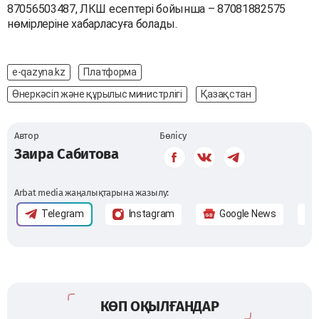
87056503487, ЛКШ есептері бойынша – 87081882575
нөмірлеріне хабарласуға болады.
e-qazyna.kz
Платформа
Өнеркәсіп және құрылыс министрлігі
Қазақстан
Автор
Бөлісу
Заира Сабитова
Arbat media жаңалықтарына жазылу:
Telegram
Instagram
Google News
КӨП ОҚЫЛҒАНДАР