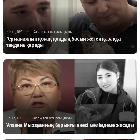
•
Кеше, 18:21
Қазақстан жаңалықтары
Германиялық қонақ қойдың басын жеген қазаққа
таңдана қарады
•
Кеше, 17:11
Қазақстан жаңалықтары
Ұлдана Мырзуанның бұрынғы енесі мәлімдеме жасады