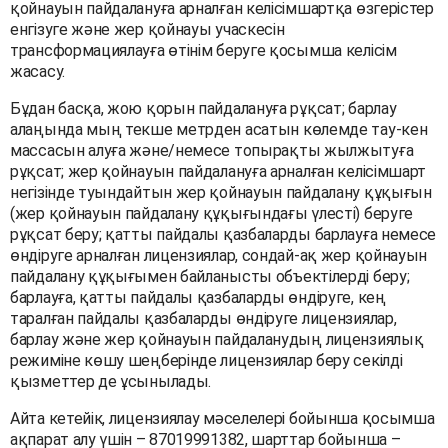
қойнауын пайдалануға арналған келісімшартқа өзгерістер
енгізуге және жер қойнауы учаскесін
трансформациялауға өтінім беруге қосымша келісім
жасасу.
Бұдан басқа, жою қорын пайдалануға рұқсат; барлау
алаңында мың текше метрден асатын көлемде тау-кен
массасын алуға және/немесе топырақты жылжытуға
рұқсат; жер қойнауын пайдалануға арналған келісімшарт
негізінде туындайтын жер қойнауын пайдалану құқығын
(жер қойнауын пайдалану құқығындағы үлесті) беруге
рұқсат беру; қатты пайдалы қазбаларды барлауға немесе
өндіруге арналған лицензиялар, сондай-ақ жер қойнауын
пайдалану құқығымен байланысты объектілерді беру;
барлауға, қатты пайдалы қазбаларды өндіруге, кең
таралған пайдалы қазбаларды өндіруге лицензиялар,
барлау және жер қойнауын пайдаланудың лицензиялық
режиміне көшу шеңберінде лицензиялар беру секілді
қызметтер де ұсынылады.
Айта кетейік, лицензиялау мәселелері бойынша қосымша
ақпарат алу үшін – 87019991382, шарттар бойынша –