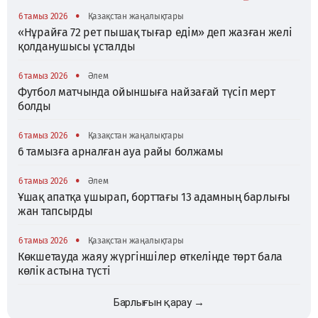
•
6 тамыз 2026
Қазақстан жаңалықтары
«Нұрайға 72 рет пышақ тығар едім» деп жазған желі
қолданушысы ұсталды
•
6 тамыз 2026
Әлем
Футбол матчында ойыншыға найзағай түсіп мерт
болды
•
6 тамыз 2026
Қазақстан жаңалықтары
6 тамызға арналған ауа райы болжамы
•
6 тамыз 2026
Әлем
Ұшақ апатқа ұшырап, борттағы 13 адамның барлығы
жан тапсырды
•
6 тамыз 2026
Қазақстан жаңалықтары
Көкшетауда жаяу жүргіншілер өткелінде төрт бала
көлік астына түсті
Барлығын қарау →