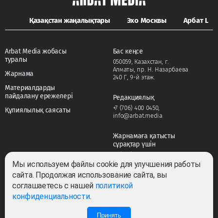
Қазақстан жаңалықтары
Эхо Москвы
Арбат LIFE
Arbat Media жобасы
Бас кеңсе
туралы
050059, Казахстан, г.
Алматы, пр. Н. Назарбаева
Жарнама
240 Г, 9-й этаж.
Материалдарды
пайдалану ережелері
Редакциялық
+7 (706) 400 0450
,
Құпиялылық саясаты
info@arbat.media
Жарнамаға қатысты
сұрақтар үшін
+7 (706) 400 0450
,
adv@arbat.media
Мы используем файлы cookie для улучшения работы
сайта. Продолжая использование сайта, вы
соглашаетесь с нашей
политикой
Тема:
конфиденциальности
.
Принять