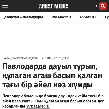
RU
Қазақстан жаңалықтары
Эхо Москвы
Арбат LIFE
Еу
•
ҚАЗАҚСТАН ЖАҢАЛЫҚТАРЫ
3 ШІЛДЕ 2025, 21:50
Павлодарда дауыл тұрып,
құлаған ағаш басып қалған
тағы бір әйел көз жұмды
Павлодар облысында болған дауылдан кейін тағы бір
әйел қаза тапты. Оны құлаған ағаш басып қалған, деп
хабарлайды
Arbat.Media.