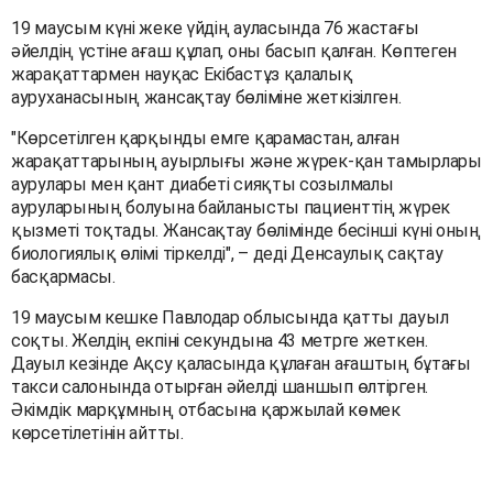
19 маусым күні жеке үйдің ауласында 76 жастағы
әйелдің үстіне ағаш құлап, оны басып қалған. Көптеген
жарақаттармен науқас Екібастұз қалалық
ауруханасының жансақтау бөліміне жеткізілген.
"Көрсетілген қарқынды емге қарамастан, алған
жарақаттарының ауырлығы және жүрек-қан тамырлары
аурулары мен қант диабеті сияқты созылмалы
ауруларының болуына байланысты пациенттің жүрек
қызметі тоқтады. Жансақтау бөлімінде бесінші күні оның
биологиялық өлімі тіркелді", – деді Денсаулық сақтау
басқармасы.
19 маусым кешке Павлодар облысында қатты дауыл
соқты. Желдің екпіні секундына 43 метрге жеткен.
Дауыл кезінде Ақсу қаласында құлаған ағаштың бұтағы
такси салонында отырған әйелді шаншып өлтірген.
Әкімдік марқұмның отбасына қаржылай көмек
көрсетілетінін айтты.