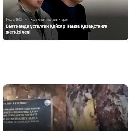
•
Кеше, 16:12
Қазақстан жаңалықтары
Вьетнамда ұсталған Қайсар Камза Қазақстанға
жеткізіледі