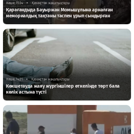
•
Кеше, 15:34
Қазақстан жаңалықтары
Қарағандыда Бауыржан Момышұлына арналған
мемориалдық тақтаны таспен ұрып сындырған
•
Кеше, 14:21
Қазақстан жаңалықтары
Көкшетауда жаяу жүргіншілер өткелінде төрт бала
көлік астына түсті