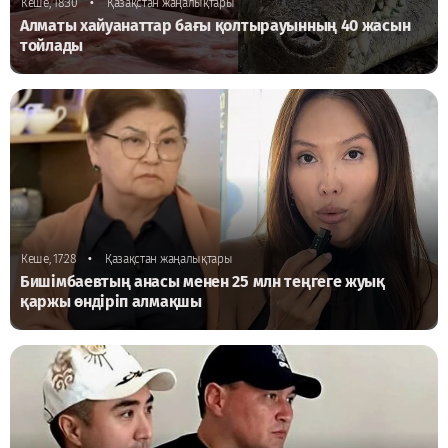
•
Кеше, 18:30
Қазақстан жаңалықтары
Алматы хайуанаттар бағы қолтырауынның 40 жасын
тойлады
•
Кеше, 17:28
Қазақстан жаңалықтары
Бишімбаевтың анасы менен 25 млн теңгеге жуық
қаржы өндіріп алмақшы