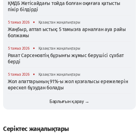
ҚМДБ Жетісайдағы тойда болған оқиғаға қатысты
пікір білдірді
•
5 тамыз 2026
Қазақстан жаңалықтары
Жаңбыр, аптап ыстық: 5 тамызға арналған ауа райы
болжамы
•
5 тамыз 2026
Қазақстан жаңалықтары
Рахат Сәрсеновтің бұрынғы жұмыс берушісі сұхбат
берді
•
5 тамыз 2026
Қазақстан жаңалықтары
Жол апаттарының 91%-ы жол қозғалысы ережелерін
өрескел бұзудан болады
Барлығын қарау →
Серіктес жаңалықтары