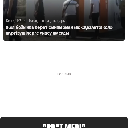
•
Кеше, 11:17
Қазақстан жаңалықтары
Жол бойында дәрет сындырмаңыз: «ҚазАвтоЖол»
жүргізушілерге үндеу жасады