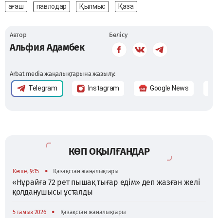
ағаш
павлодар
Қылмыс
Қаза
Автор
Бөлісу
Альфия Адамбек
Arbat media жаңалықтарына жазылу:
Telegram
Instagram
Google News
КӨП ОҚЫЛҒАНДАР
•
Кеше, 9:15
Қазақстан жаңалықтары
«Нұрайға 72 рет пышақ тығар едім» деп жазған желі
қолданушысы ұсталды
•
5 тамыз 2026
Қазақстан жаңалықтары