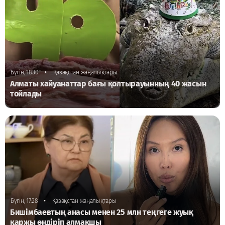
•
Бүгін, 18:30
Қазақстан жаңалықтары
Алматы хайуанаттар бағы қолтырауынның 40 жасын
тойлады
•
Бүгін, 17:28
Қазақстан жаңалықтары
Бишімбаевтың анасы менен 25 млн теңгеге жуық
қаржы өндіріп алмақшы