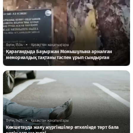
•
Бүгін, 15:34
Қазақстан жаңалықтары
Қарағандыда Бауыржан Момышұлына арналған
мемориалдық тақтаны таспен ұрып сындырған
•
Бүгін, 14:21
Қазақстан жаңалықтары
Көкшетауда жаяу жүргіншілер өткелінде төрт бала