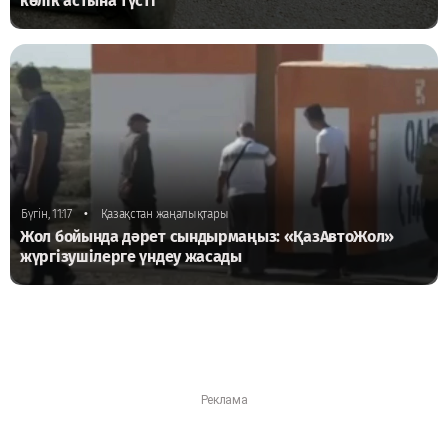
көлік астына түсті
•
Бүгін, 11:17
Қазақстан жаңалықтары
Жол бойында дәрет сындырмаңыз: «ҚазАвтоЖол»
жүргізушілерге үндеу жасады