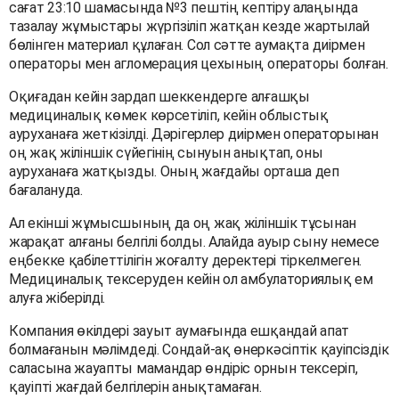
сағат 23:10 шамасында №3 пештің кептіру алаңында
тазалау жұмыстары жүргізіліп жатқан кезде жартылай
бөлінген материал құлаған. Сол сәтте аумақта диірмен
операторы мен агломерация цехының операторы болған.
Оқиғадан кейін зардап шеккендерге алғашқы
медициналық көмек көрсетіліп, кейін облыстық
ауруханаға жеткізілді. Дәрігерлер диірмен операторынан
оң жақ жіліншік сүйегінің сынуын анықтап, оны
ауруханаға жатқызды. Оның жағдайы орташа деп
бағалануда.
Ал екінші жұмысшының да оң жақ жіліншік тұсынан
жарақат алғаны белгілі болды. Алайда ауыр сыну немесе
еңбекке қабілеттілігін жоғалту деректері тіркелмеген.
Медициналық тексеруден кейін ол амбулаториялық ем
алуға жіберілді.
Компания өкілдері зауыт аумағында ешқандай апат
болмағанын мәлімдеді. Сондай-ақ өнеркәсіптік қауіпсіздік
саласына жауапты мамандар өндіріс орнын тексеріп,
қауіпті жағдай белгілерін анықтамаған.