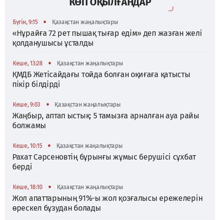
КӨП ОҚЫЛҒАНДАР
•
Бүгін, 9:15
Қазақстан жаңалықтары
«Нұрайға 72 рет пышақ тығар едім» деп жазған желі
қолданушысы ұсталды
•
Кеше, 13:28
Қазақстан жаңалықтары
ҚМДБ Жетісайдағы тойда болған оқиғаға қатысты
пікір білдірді
•
Кеше, 9:03
Қазақстан жаңалықтары
Жаңбыр, аптап ыстық: 5 тамызға арналған ауа райы
болжамы
•
Кеше, 10:15
Қазақстан жаңалықтары
Рахат Сәрсеновтің бұрынғы жұмыс берушісі сұхбат
берді
•
Кеше, 18:10
Қазақстан жаңалықтары
Жол апаттарының 91%-ы жол қозғалысы ережелерін
өрескел бұзудан болады