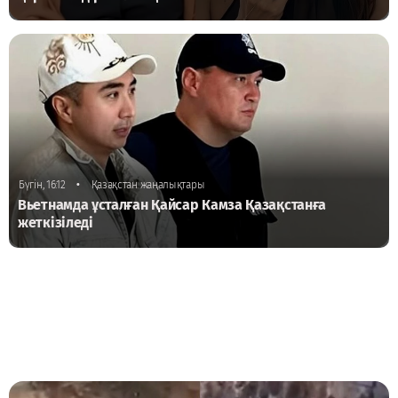
•
Бүгін, 16:12
Қазақстан жаңалықтары
Вьетнамда ұсталған Қайсар Камза Қазақстанға
жеткізіледі