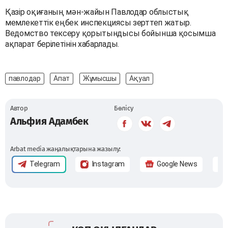
Қазір оқиғаның мән-жайын Павлодар облыстық
мемлекеттік еңбек инспекциясы зерттеп жатыр.
Ведомство тексеру қорытындысы бойынша қосымша
ақпарат берілетінін хабарлады.
павлодар
Апат
Жұмысшы
Ақуал
Автор
Бөлісу
Альфия Адамбек
Arbat media жаңалықтарына жазылу:
Telegram
Instagram
Google News