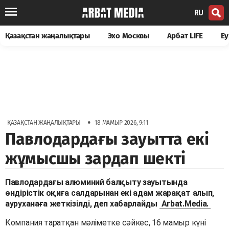
RU
Қазақстан жаңалықтары
Эхо Москвы
Арбат LIFE
Еу
•
ҚАЗАҚСТАН ЖАҢАЛЫҚТАРЫ
18 МАМЫР 2026, 9:11
Павлодардағы зауытта екі
жұмысшы зардап шекті
Павлодардағы алюминий балқыту зауытында
өндірістік оқиға салдарынан екі адам жарақат алып,
ауруханаға жеткізілді, деп хабарлайды
Arbat.Media.
Компания таратқан мәліметке сәйкес, 16 мамыр күні