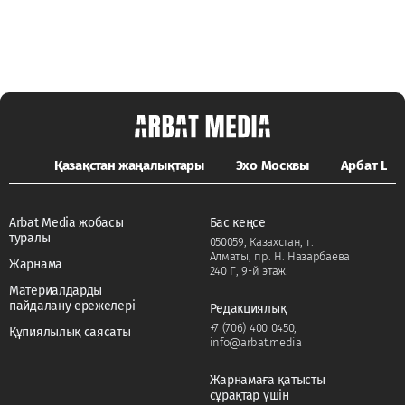
Қазақстан жаңалықтары
Эхо Москвы
Арбат LIFE
Arbat Media жобасы
Бас кеңсе
туралы
050059, Казахстан, г.
Алматы, пр. Н. Назарбаева
Жарнама
240 Г, 9-й этаж.
Материалдарды
пайдалану ережелері
Редакциялық
+7 (706) 400 0450
,
Құпиялылық саясаты
info@arbat.media
Жарнамаға қатысты
сұрақтар үшін