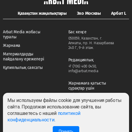
Қазақстан жаңалықтары
Эхо Москвы
Арбат LIFE
Arbat Media жобасы
Бас кеңсе
туралы
050059, Казахстан, г.
Алматы, пр. Н. Назарбаева
Жарнама
240 Г, 9-й этаж.
Материалдарды
пайдалану ережелері
Редакциялық
+7 (706) 400 0450
,
Құпиялылық саясаты
info@arbat.media
Жарнамаға қатысты
сұрақтар үшін
+7 (706) 400 0450
,
adv@arbat.media
Мы используем файлы cookie для улучшения работы
сайта. Продолжая использование сайта, вы
соглашаетесь с нашей
политикой
Тема:
конфиденциальности
.
Принять