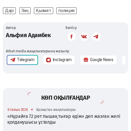
Дәрі
Заң
Қызмет
полиция
Автор
Бөлісу
Альфия Адамбек
Arbat media жаңалықтарына жазылу:
Telegram
Instagram
Google News
КӨП ОҚЫЛҒАНДАР
•
6 тамыз 2026
Қазақстан жаңалықтары
«Нұрайға 72 рет пышақ тығар едім» деп жазған желі
қолданушысы ұсталды