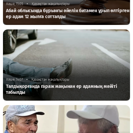
•
Кеше, 15:05
Қазақстан жаңалықтары
Абай облысында бұрынғы әйелін битамен ұрып өлтірген
ер адам 12 жылға сотталды
•
Кеше, 14:07
Қазақстан жаңалықтары
Талдықорғанда гараж маңынан ер адамның мәйіті
табылды