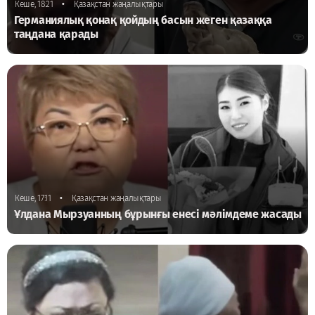
•
Кеше, 18:21
Қазақстан жаңалықтары
Германиялық қонақ қойдың басын жеген қазаққа
таңдана қарады
•
Кеше, 17:11
Қазақстан жаңалықтары
Ұлдана Мырзуанның бұрынғы енесі мәлімдеме жасады