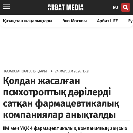
RU
Қазақстан жаңалықтары
Эхо Москвы
Арбат LIFE
Еу
•
ҚАЗАҚСТАН ЖАҢАЛЫҚТАРЫ
24 МАУСЫМ 2026, 16:21
Қолдан жасалған
психотроптық дәрілерді
сатқан фармацевтикалық
компаниялар анықталды
ІІМ мен ҰҚК 4 фармацевтикалық компанияның заңсыз