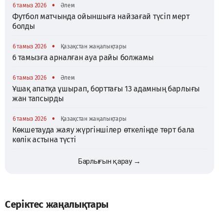
•
6 тамыз 2026
Әлем
Футбол матчында ойыншыға найзағай түсіп мерт
болды
•
6 тамыз 2026
Қазақстан жаңалықтары
6 тамызға арналған ауа райы болжамы
•
6 тамыз 2026
Әлем
Ұшақ апатқа ұшырап, борттағы 13 адамның барлығы
жан тапсырды
•
6 тамыз 2026
Қазақстан жаңалықтары
Көкшетауда жаяу жүргіншілер өткелінде төрт бала
көлік астына түсті
Барлығын қарау →
Серіктес жаңалықтары