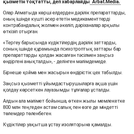
қызметін тоқтатты, деп хабарлайды
Arbat.Media.
Олар Алматыда көрші елдерден дәрілік препараттарды,
оның ішінде күшті әсер ететін медикаменттерді
контрабандалық жолмен әкеліп, дәріханалар арқылы
өткізіп отырған.
«Тергеу барысында күдіктілердің дәрілік заттарды,
соның ішінде құрамында психотроптық заттары бар
препараттарды қолдан жасалған тәсілмен заңсыз
өндіргені анықталды», - делінген мәлімдемеде.
Бірнеше қойма мен жасырын өндірістік цех табылды.
Заңсыз қызметті ұйымдастырушыларға ақша үшін
қолдау көрсеткен лауазымды тұлғалар ұсталды.
Алдын ала мәлімет бойынша, өткен жылы мемлекетке
800 млн теңгеден астам салық пен өзге де міндетті
төлемдер төленбеген.
Күдіктілер уақытша ұстау изоляторына қамалды.