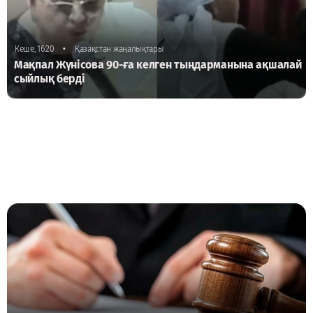
•
Кеше, 16:20
Қазақстан жаңалықтары
Мақпал Жүнісова 90-ға келген тыңдарманына ақшалай
сыйлық берді