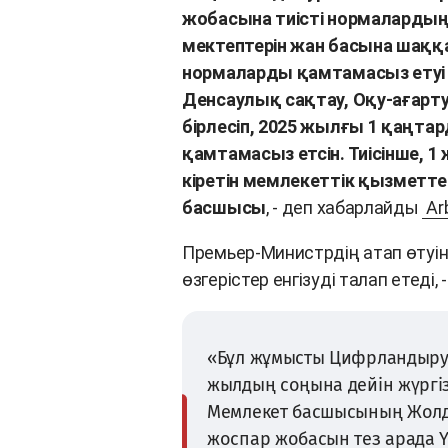
жобасына тиісті нормалардың,
мектептерін жан басына шақ
нормаларды қамтамасыз етуі 
Денсаулық сақтау, Оқу-ағарту
бірлесіп, 2025 жылғы 1 қаңтар
қамтамасыз етсін. Тиісінше, 1
кіретін мемлекеттік қызметтер 
басшысы
, - деп хабарлайды
Ar
Премьер-Министрдің атап өтуінш
өзгерістер енгізуді талап етеді
«Бұл жұмысты Цифрландыру 
жылдың соңына дейін жүргіз
Мемлекет басшысының Жолда
жоспар жобасын тез арада Ү