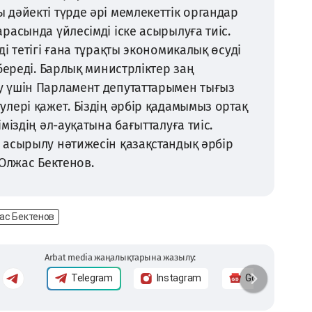
дәйекті түрде әрі мемлекеттік органдар
расында үйлесімді іске асырылуға тиіс.
і тетігі ғана тұрақты экономикалық өсуді
береді. Барлық министрліктер заң
 үшін Парламент депутаттарымен тығыз
лері қажет. Біздің әрбір қадамымыз ортақ
міздің әл-ауқатына бағытталуға тиіс.
 асырылу нәтижесін қазақстандық әрбір
і Олжас Бектенов.
ас Бектенов
Arbat media жаңалықтарына жазылу:
Telegram
Instagram
Google News