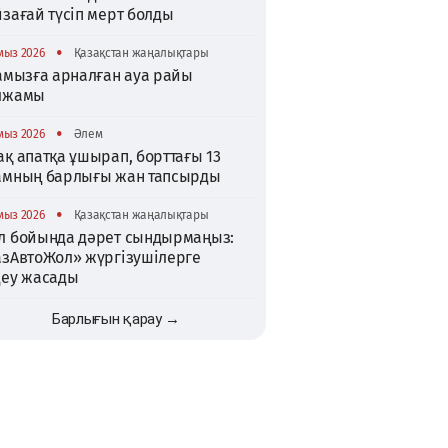
зағай түсіп мерт болды
•
мыз 2026
Қазақстан жаңалықтары
тамызға арналған ауа райы
лжамы
•
мыз 2026
Әлем
қ апатқа ұшырап, борттағы 13
амның барлығы жан тапсырды
•
мыз 2026
Қазақстан жаңалықтары
л бойында дәрет сындырмаңыз:
азАвтоЖол» жүргізушілерге
деу жасады
Барлығын қарау →