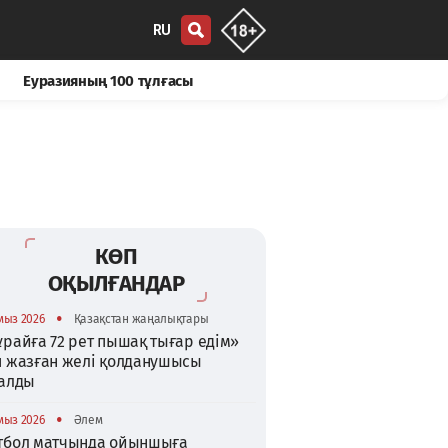
RU
Еуразияның 100 тұлғасы
КӨП
ОҚЫЛҒАНДАР
•
мыз 2026
Қазақстан жаңалықтары
райға 72 рет пышақ тығар едім»
п жазған желі қолданушысы
талды
•
мыз 2026
Әлем
тбол матчында ойыншыға