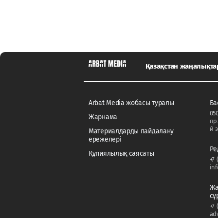
Қазақстан жаңалықт
Arbat Media жобасы туралы
Ба
050
Жарнама
пр
й э
Материалдарды пайдалану
ережелері
Ре
Құпиялылық саясаты
+7 
in
Жа
сұ
+7 
ad