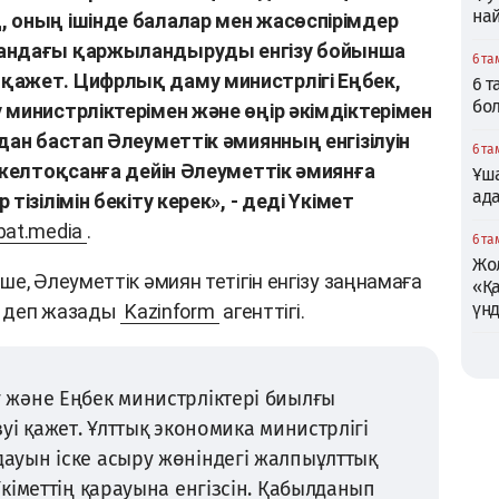
най
 оның ішінде балалар мен жасөспірімдер
қандағы қаржыландыруды енгізу бойынша
6 та
қажет. Цифрлық даму министрлігі Еңбек,
6 
бо
 министрліктерімен және өңір әкімдіктерімен
дан бастап Әлеуметтік әмиянның енгізілуін
6 та
 желтоқсанға дейін Әлеуметтік әмиянға
Ұша
ад
тізілімін бекіту керек», - деді Үкімет
bat.media
.
6 та
Жо
е, Әлеуметтік әмиян тетігін енгізу заңнамаға
«Қ
үн
, - деп жазады
Kazinform
агенттігі.
және Еңбек министрліктері биылғы
уі қажет. Ұлттық экономика министрлігі
уын іске асыру жөніндегі жалпыұлттық
кіметтің қарауына енгізсін. Қабылданып