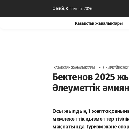
Сенбі
, 8 тамыз, 2026
Қазақстан жаңалықтары
•
ҚАЗАҚСТАН ЖАҢАЛЫҚТАРЫ
3 ҚЫРКҮЙЕК 2024,
Бектенов 2025 жы
Әлеуметтік әмиян
Осы жылдың 1 желтоқсанына д
мемлекеттік қызметтер тізілім
мақсатында Туризм және спорт