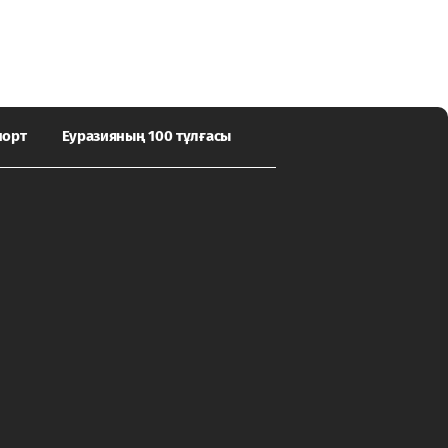
порт
Еуразияның 100 тұлғасы