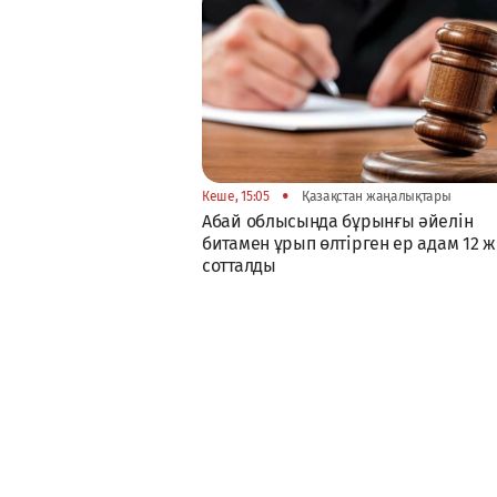
•
Кеше, 15:05
Қазақстан жаңалықтары
Абай облысында бұрынғы әйелін
битамен ұрып өлтірген ер адам 12 
сотталды