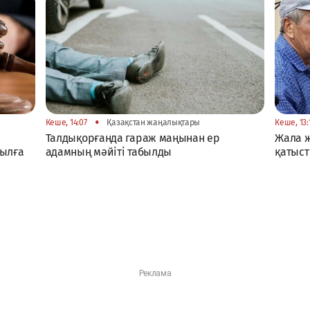
•
Кеше, 14:07
Қазақстан жаңалықтары
Кеше, 13:
Талдықорғанда гараж маңынан ер
Жала 
жылға
адамның мәйіті табылды
қатыст