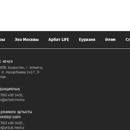
ары
Эхо Москвы
Арбат LIFE
Еуразия
Әлем
С
с кеңсе
059, Казахстан, г. Алматы,
. Н. Назарбаева 240 Г, 9-
таж.
дакциялық
(706) 400 0450
,
fo@arbat.media
рнамаға қатысты
рақтар үшін
(706) 400 0450
,
v@arbat.media