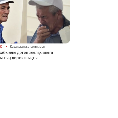
•
10
Қазақстан жаңалықтары
жабылды деген жылқышыға
ы тың дерек шықты