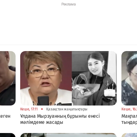
•
Кеше, 17:11
Қазақстан жаңалықтары
Кеше, 16:
жеген
Ұлдана Мырзуанның бұрынғы енесі
Мақпал
мәлімдеме жасады
тыңда