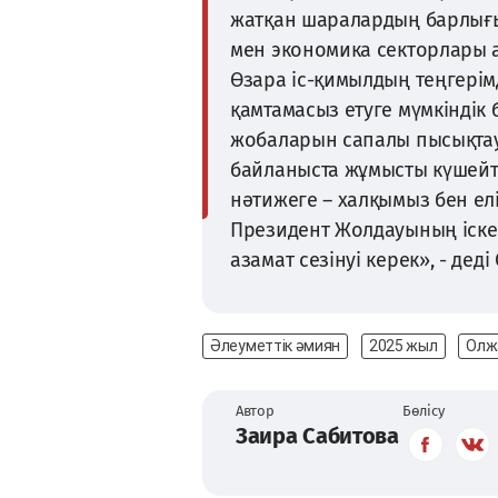
жатқан шаралардың барлығы 
мен экономика секторлары а
Өзара іс-қимылдың теңгерімд
қамтамасыз етуге мүмкіндік 
жобаларын сапалы пысықтау
байланыста жұмысты күшейту
нәтижеге – халқымыз бен елі
Президент Жолдауының іске
азамат сезінуі керек», - дед
Әлеуметтік әмиян
2025 жыл
Олж
Автор
Бөлісу
Заира Сабитова