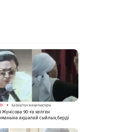
•
20
Қазақстан жаңалықтары
 Жүнісова 90-ға келген
рманына ақшалай сыйлық берді