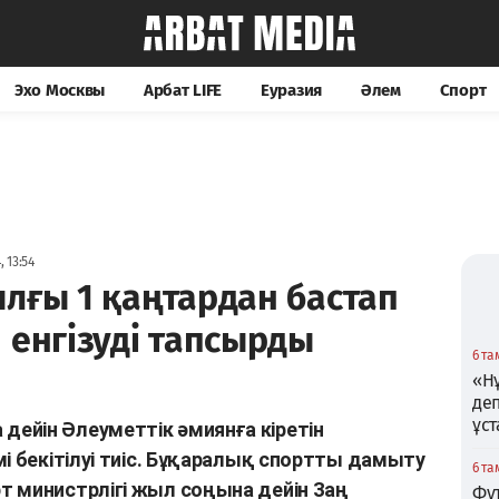
Эхо Москвы
Арбат LIFE
Еуразия
Әлем
Спорт
 13:54
лғы 1 қаңтардан бастап
 енгізуді тапсырды
6 та
«Нұ
де
ұс
ейін Әлеуметтік әмиянға кіретін
і бекітілуі тиіс. Бұқаралық спортты дамыту
6 та
 министрлігі жыл соңына дейін Заң
Фу