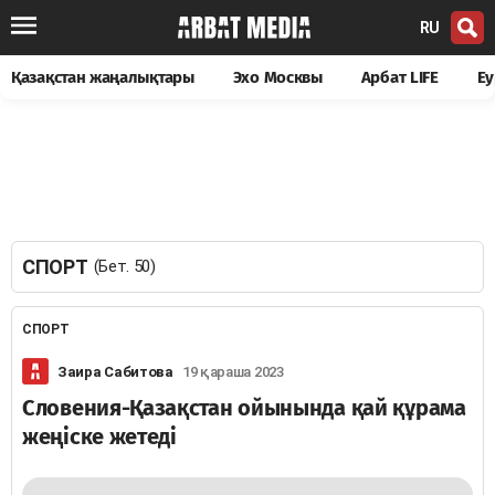
RU
Қазақстан жаңалықтары
Эхо Москвы
Арбат LIFE
Еу
СПОРТ
(Бет. 50)
СПОРТ
Заира Сабитова
19 қараша 2023
Словения-Қазақстан ойынында қай құрама
жеңіске жетеді