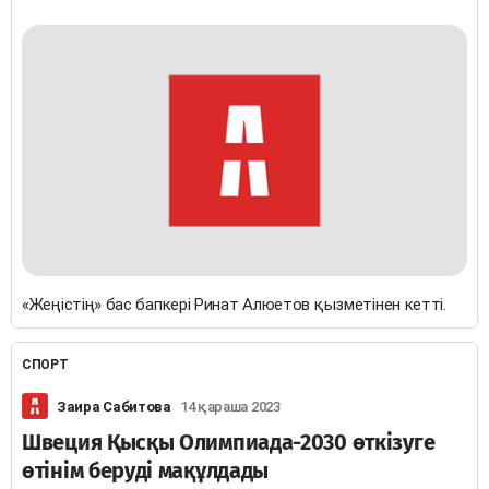
«Жеңістің» бас бапкері Ринат Алюетов қызметінен кетті.
СПОРТ
Заира Сабитова
14 қараша 2023
Швеция Қысқы Олимпиада-2030 өткізуге
өтінім беруді мақұлдады