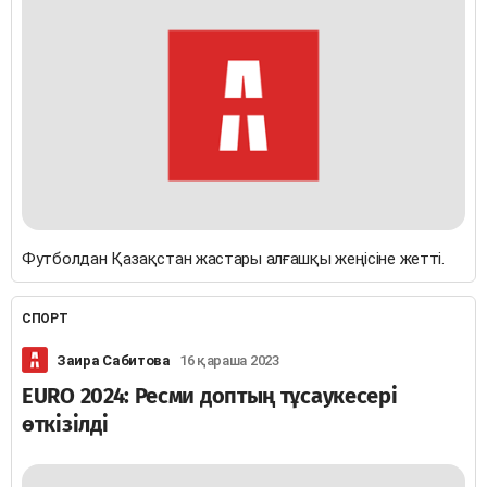
Футболдан Қазақстан жастары алғашқы жеңісіне жетті.
СПОРТ
Заира Сабитова
16 қараша 2023
EURO 2024: Ресми доптың тұсаукесері
өткізілді