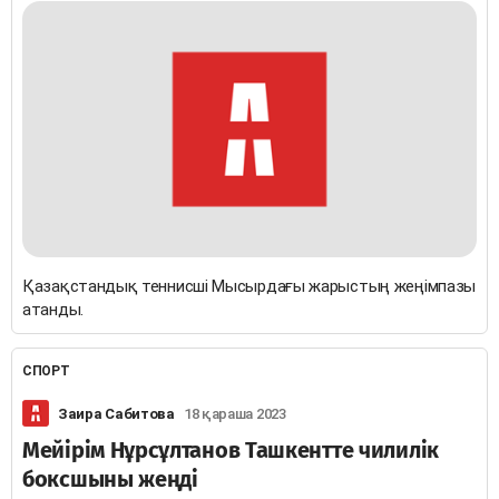
Қазақстандық теннисші Мысырдағы жарыстың жеңімпазы
атанды.
СПОРТ
Заира Сабитова
18 қараша 2023
Мейірім Нұрсұлтанов Ташкентте чилилік
боксшыны жеңді