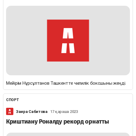
Мейірім Нұрсұлтанов Ташкентте чилилік боксшыны жеңді.
СПОРТ
Заира Сабитова
17 қараша 2023
Криштиану Роналду рекорд орнатты