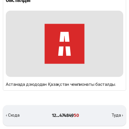
басталды
Астанада дзюдодан Қазақстан чемпионаты басталды.
1
2
...
47
48
49
50
‹ Сюда
Туда ›