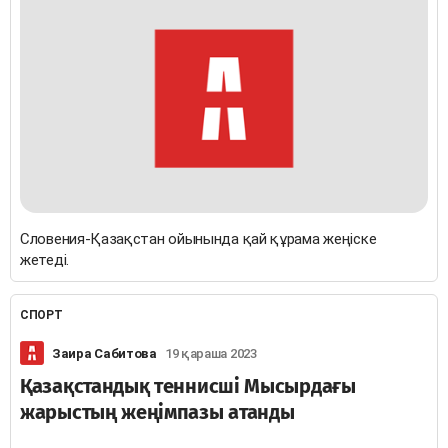
Словения-Қазақстан ойынында қай құрама жеңіске
жетеді.
СПОРТ
Заира Сабитова
19 қараша 2023
Қазақстандық теннисші Мысырдағы
жарыстың жеңімпазы атанды