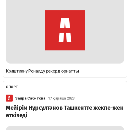
Криштиану Роналду рекорд орнатты.
СПОРТ
Заира Сабитова
17 қараша 2023
Мейірім Нұрсұлтанов Ташкентте жекпе-жек
өткізеді