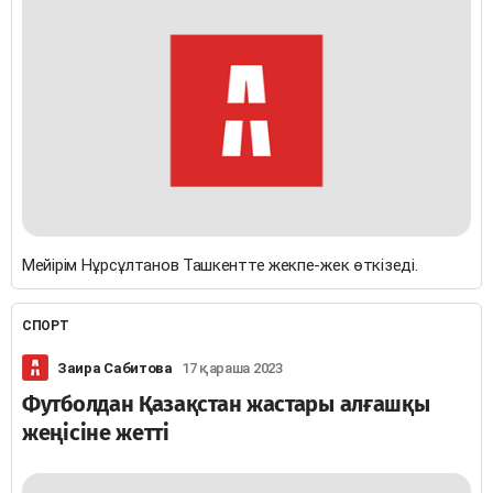
Мейірім Нұрсұлтанов Ташкентте жекпе-жек өткізеді.
СПОРТ
Заира Сабитова
17 қараша 2023
Футболдан Қазақстан жастары алғашқы
жеңісіне жетті