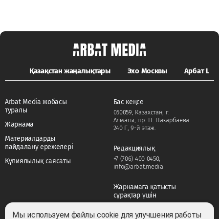
Қазақстан жаңалықтары
Эхо Москвы
Арбат LIFE
Arbat Media жобасы
Бас кеңсе
туралы
050059, Казахстан, г.
Алматы, пр. Н. Назарбаева
Жарнама
240 Г, 9-й этаж.
Материалдарды
пайдалану ережелері
Редакциялық
+7 (706) 400 0450
,
Құпиялылық саясаты
info@arbat.media
Жарнамаға қатысты
сұрақтар үшін
+7 (706) 400 0450
,
adv@arbat.media
Мы используем файлы cookie для улучшения работы