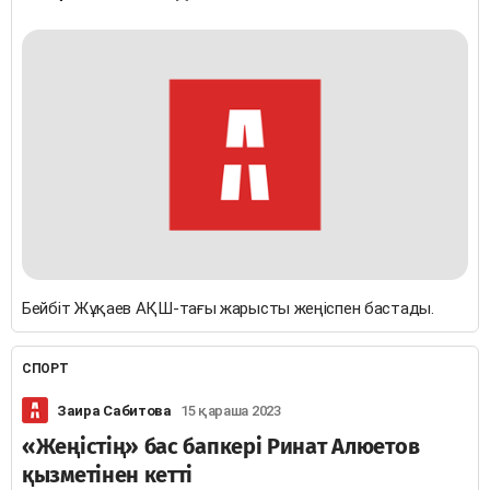
Бейбіт Жұқаев АҚШ-тағы жарысты жеңіспен бастады.
СПОРТ
Заира Сабитова
15 қараша 2023
«Жеңістің» бас бапкері Ринат Алюетов
қызметінен кетті