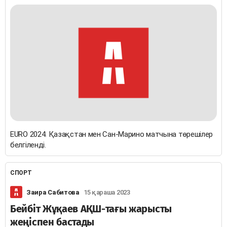
EURO 2024: Қазақстан мен Сан-Марино матчына төрешілер
белгіленді.
СПОРТ
Заира Сабитова
15 қараша 2023
Бейбіт Жұқаев АҚШ-тағы жарысты
жеңіспен бастады